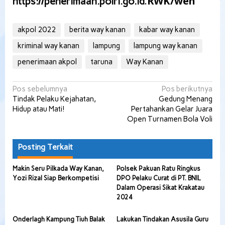
.
RWK/wen
https://penerimaan.polri.go.id
akpol 2022
berita way kanan
kabar way kanan
kriminal way kanan
lampung
lampung way kanan
penerimaan akpol
taruna
Way Kanan
Navigasi
Pos sebelumnya
Pos berikutnya
Tindak Pelaku Kejahatan,
Gedung Menang
pos
Hidup atau Mati!
Pertahankan Gelar Juara
Open Turnamen Bola Voli
Posting Terkait
Makin Seru Pilkada Way Kanan,
Polsek Pakuan Ratu Ringkus
Yozi Rizal Siap Berkompetisi
DPO Pelaku Curat di PT. BNIL
Dalam Operasi Sikat Krakatau
2024
Onderlagh Kampung Tiuh Balak
Lakukan Tindakan Asusila Guru