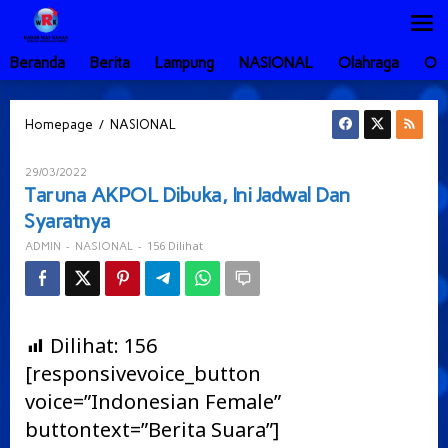
Lewati
ke
konten
Beranda
Berita
Lampung
NASIONAL
Olahraga
Ot
Taruna
/
Homepage
NASIONAL
AKPOL
Dibuka,
Oleh
29/03/2022
Ini
ADMIN
Taruna AKPOL Dibuka, Ini Jadwal Dan
Jadwal
Syaratnya
Dan
Syaratnya
-
-
156 Dilihat
ADMIN
NASIONAL
Dilihat:
156
[responsivevoice_button
voice=”Indonesian Female”
buttontext=”Berita Suara”]