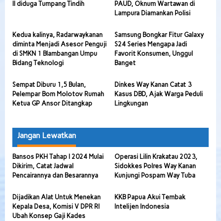
II diduga Tumpang Tindih
PAUD, Oknum Wartawan di
Lampura Diamankan Polisi
Kedua kalinya, Radarwaykanan
Samsung Bongkar Fitur Galaxy
diminta Menjadi Asesor Penguji
S24 Series Mengapa Jadi
di SMKN 1 Blambangan Umpu
Favorit Konsumen, Unggul
Bidang Teknologi
Banget
Sempat Diburu 1,5 Bulan,
Dinkes Way Kanan Catat 3
Pelempar Bom Molotov Rumah
Kasus DBD, Ajak Warga Peduli
Ketua GP Ansor Ditangkap
Lingkungan
Jangan Lewatkan
Bansos PKH Tahap I 2024 Mulai
Operasi Lilin Krakatau 2023,
Dikirim, Catat Jadwal
Sidokkes Polres Way Kanan
Pencairannya dan Besarannya
Kunjungi Pospam Way Tuba
Dijadikan Alat Untuk Menekan
KKB Papua Akui Tembak
Kepala Desa, Komisi V DPR RI
Intelijen Indonesia
Ubah Konsep Gaji Kades