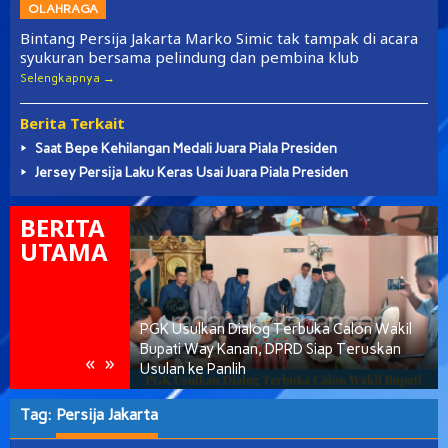
OLAHRAGA
Bintang Persija Jakarta Marko Simic tak tampak di acara
syukuran bersama pelindung dan pembina klub
Selengkapnya
Berita Terkait
Saat Bepe Kehilangan Medali Juara Piala Presiden
Jersey Persija Laku Keras Usai Juara Piala Presiden
BERITA
UTAMA
Way Kanan, AKBP
PGK Usulkan Dialog Terbuka Calon Wakil
Ramadhona Siap
Bupati Way Kanan, DPRD Siap Teruskan
«
»
Usulan ke Panlih
Tag:
Persija Jakarta