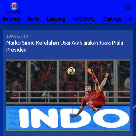
Lewati
ke
konten
Beranda
Berita
Lampung
NASIONAL
Olahraga
Ot
19/02/2018
Marko Simic Kelelahan Usai Arak arakan Juara Piala
Presiden