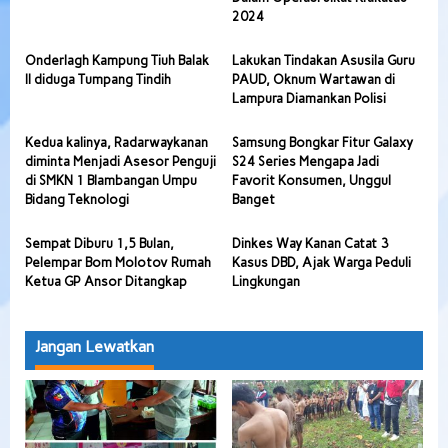
2024
Onderlagh Kampung Tiuh Balak
Lakukan Tindakan Asusila Guru
II diduga Tumpang Tindih
PAUD, Oknum Wartawan di
Lampura Diamankan Polisi
Kedua kalinya, Radarwaykanan
Samsung Bongkar Fitur Galaxy
diminta Menjadi Asesor Penguji
S24 Series Mengapa Jadi
di SMKN 1 Blambangan Umpu
Favorit Konsumen, Unggul
Bidang Teknologi
Banget
Sempat Diburu 1,5 Bulan,
Dinkes Way Kanan Catat 3
Pelempar Bom Molotov Rumah
Kasus DBD, Ajak Warga Peduli
Ketua GP Ansor Ditangkap
Lingkungan
Jangan Lewatkan