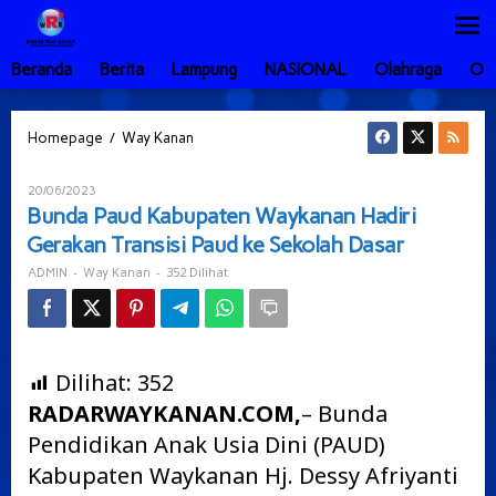
Lewati
ke
konten
Beranda
Berita
Lampung
NASIONAL
Olahraga
Ot
Bunda
/
Homepage
Way Kanan
Paud
Kabupaten
Oleh
20/06/2023
Waykanan
ADMIN
Bunda Paud Kabupaten Waykanan Hadiri
Hadiri
Gerakan Transisi Paud ke Sekolah Dasar
Gerakan
Transisi
-
-
352 Dilihat
ADMIN
Way Kanan
Paud
ke
Sekolah
Dasar
Dilihat:
352
RADARWAYKANAN.COM,
– Bunda
Pendidikan Anak Usia Dini (PAUD)
Kabupaten Waykanan Hj. Dessy Afriyanti