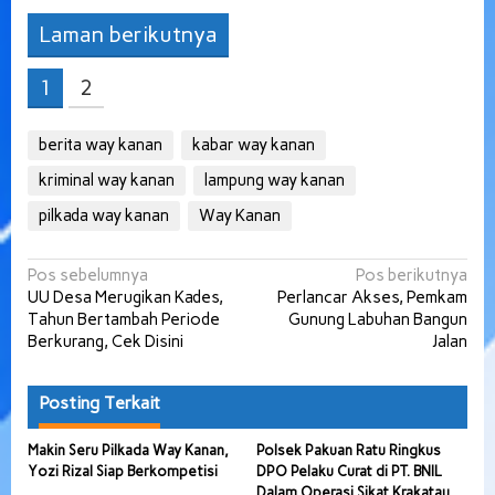
Laman berikutnya
1
2
berita way kanan
kabar way kanan
kriminal way kanan
lampung way kanan
pilkada way kanan
Way Kanan
Navigasi
Pos sebelumnya
Pos berikutnya
UU Desa Merugikan Kades,
Perlancar Akses, Pemkam
pos
Tahun Bertambah Periode
Gunung Labuhan Bangun
Berkurang, Cek Disini
Jalan
Posting Terkait
Makin Seru Pilkada Way Kanan,
Polsek Pakuan Ratu Ringkus
Yozi Rizal Siap Berkompetisi
DPO Pelaku Curat di PT. BNIL
Dalam Operasi Sikat Krakatau