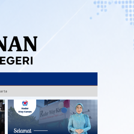
karta
t
Pemkab Way Kanan Tuntaskan
Tiga Agenda Strategis
Warga 2 Kecamatan
Sekaligus, APBD 2027
Pertanyakan Keberadaan
Disahkan dan Dua Calon Wakil
Kabel Wifi yang diduga secara
Bupati Resmi Diusulkan
Illegal Nempel di Tiang PLN