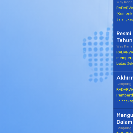
Way Kana
RADARWAY
(Kemenko
Selengka
Resmi 
Tahun 
Way Kana
RADARWAY
memperpa
batas
Sel
Akhir
Lampung
RADARWAY
Pemberda
Selengka
Mengu
Dalam
Lampung