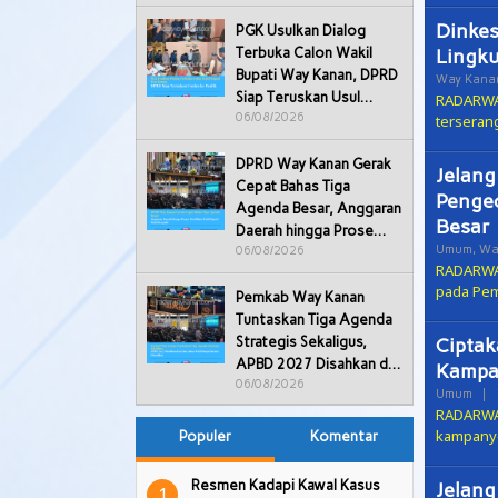
Dinkes
PGK Usulkan Dialog
Lingk
Terbuka Calon Wakil
Bupati Way Kanan, DPRD
Way Kana
Siap Teruskan Usul…
RADARWA
06/08/2026
terseran
DPRD Way Kanan Gerak
Jelang
Cepat Bahas Tiga
Pengec
Agenda Besar, Anggaran
Besar
Daerah hingga Prose…
Umum
,
Wa
06/08/2026
RADARWAY
pada Pem
Pemkab Way Kanan
Tuntaskan Tiga Agenda
Pemkab Way Kan
Ciptak
Strategis Sekaligus,
Agenda Strategi
APBD 2027 Disahkan d…
Kampa
2027 Disahkan
06/08/2026
Umum
|
RADARWA
kampanye
Populer
Komentar
Resmen Kadapi Kawal Kasus
Jelang
1