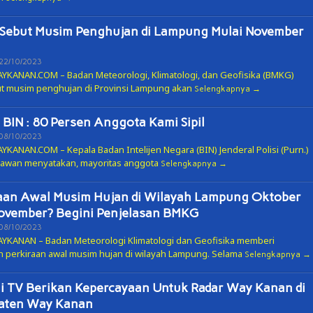
Sebut Musim Penghujan di Lampung Mulai November
Oleh
22/10/2023
ADMIN
KANAN.COM – Badan Meteorologi, Klimatologi, dan Geofisika (BMKG)
 musim penghujan di Provinsi Lampung akan
Selengkapnya
 BIN : 80 Persen Anggota Kami Sipil
Oleh
08/10/2023
ADMIN
KANAN.COM – Kepala Badan Intelijen Negara (BIN) Jenderal Polisi (Purn.)
awan menyatakan, mayoritas anggota
Selengkapnya
aan Awal Musim Hujan di Wilayah Lampung Oktober
ovember? Begini Penjelasan BMKG
Oleh
08/10/2023
ADMIN
KANAN – Badan Meteorologi Klimatologi dan Geofisika memberi
 perkiraan awal musim hujan di wilayah Lampung. Selama
Selengkapnya
i TV Berikan Kepercayaan Untuk Radar Way Kanan di
aten Way Kanan