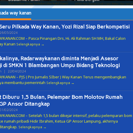
lkada way kanan
Seru Pilkada Way Kanan, Yozi Rizal Siap Berkompetisi
Oleh
26/05/2024
ADMIN
KANAN.COM – Pasca Pinangan Drs, Hi. Ali Rahman SH MH, Bakal Calon
ay Kanan
Selengkapnya
kalinya, Radarwaykanan diminta Menjadi Asesor
i di SMKN 1 Blambangan Umpu Bidang Teknologi
Oleh
n
|
22/04/2024
ADMIN
KANAN – PJS ( Pro Jurnalis SIber ) Way Kanan Terus mengembangkan
nya membantu pemerintah
Selengkapnya
 Diburu 1,5 Bulan, Pelempar Bom Molotov Rumah
GP Ansor Ditangkap
Oleh
01/02/2024
ADMIN
KANAN.COM – Setelah 1,5 bulan dikejar intensif, pelaku pelemparan bom
ke rumah pribadi Hidir Ibrahim, Ketua GP Ansor Lampung, akhirnya
ditangkap.
Selengkapnya