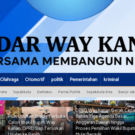
Olahraga
Otomotif
politik
Pemerintahan
kriminal
ndra
Sepakbola
Daihatsu
Partai Politik
Sepakbola Kita
Banjir Ja
DPRD Way Kanan Gerak Cepa
PGK Usulkan Dialog Terbuka
Bahas Tiga Agenda Besar,
,
Calon Wakil Bupati Way
Anggaran Daerah hingga
Kanan, DPRD Siap Teruskan
Proses Pemilihan Wakil Bupati
Usulan ke Panlih
Mulai Bergulir