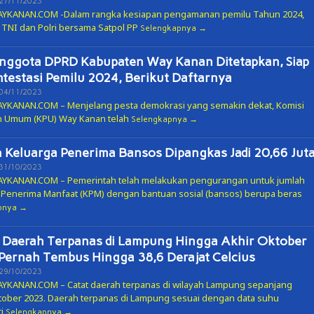
Oleh
27/11/2023
ADMIN
KANAN.COM -Dalam rangka kesiapan pengamanan pemilu Tahun 2024,
 TNI dan Polri bersama Satpol PP
Selengkapnya
nggota DPRD Kabupaten Way Kanan Ditetapkan, Siap
testasi Pemilu 2024, Berikut Daftarnya
Oleh
04/11/2023
ADMIN
KANAN.COM – Menjelang pesta demokrasi yang semakin dekat, Komisi
n Umum (KPU) Way Kanan telah
Selengkapnya
 Keluarga Penerima Bansos Dipangkas Jadi 20,66 Jut
Oleh
31/10/2023
ADMIN
KANAN.COM – Pemerintah telah melakukan pengurangan untuk jumlah
 Penerima Manfaat (KPM) dengan bantuan sosial (bansos) berupa beras
pnya
 Daerah Terpanas di Lampung Hingga Akhir Oktober
Pernah Tembus Hingga 38,6 Derajat Celcius
Oleh
29/10/2023
ADMIN
KANAN.COM – Catat daerah terpanas di wilayah Lampung sepanjang
tober 2023. Daerah terpanas di Lampung sesuai dengan data suhu
ri
Selengkapnya