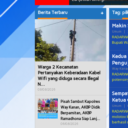
Berita Terbaru
+
Tag:
pi
Makin 
Umum
|
RADARWAY
Bupati W
Kedua 
Penguj
Warga 2 Kecamatan
Way Kana
Pertanyakan Keberadaan Kabel
RADARWAY
Wifi yang diduga secara Illegal
potensi
N…
08/08/2026
Sempat
Ketua 
Pisah Sambut Kapolres
Umum
|
Way Kanan, AKBP Didik
RADARWAY
Berpamitan, AKBP
molotov 
Ramadhona Siap Lanj…
berhasil 
06/08/2026