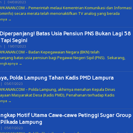
Oleh
n
|
04/08/2023
ADMIN
KANAN.COM – Pemerintah melaui Kementrian Komunikasi dan Informasi
minfo) secara merata telah menonaktifkan TV analog yang berada
pnya
Diperpanjang! Batas Usia Pensiun PNS Bukan Lagi 58
Tapi Segini
Oleh
n
|
19/07/2023
ADMIN
KANAN.COM – Badan Kepegawaian Negara (BKN) telah
njang batas usia pensiun bagi Pegawai Negeri Sipil (PNS). Sekarang,
engkapnya
nya, Polda Lampung Tahan Kadis PMD Lampura
Oleh
|
05/07/2023
ADMIN
KANAN.COM – Polda Lampung, akhirnya menahan Kepala Dinas
yaan Masyarakat Desa (Kadis PMD), Penahanan terhadap Kadis
pnya
ngkap Motif Utama Cawe-cawe Petinggi Sugar Group
 Pilkada Lampung
Oleh
|
05/07/2023
ADMIN