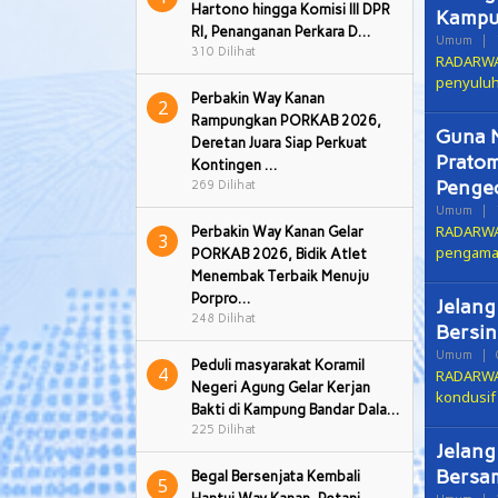
Hartono hingga Komisi III DPR
Kampu
RI, Penanganan Perkara D…
Umum
|
310 Dilihat
RADARWAY
penyuluh
Perbakin Way Kanan
2
Rampungkan PORKAB 2026,
Guna 
Deretan Juara Siap Perkuat
Pratom
Kontingen …
Pengec
269 Dilihat
Umum
|
RADARWA
Perbakin Way Kanan Gelar
3
pengaman
PORKAB 2026, Bidik Atlet
Menembak Terbaik Menuju
Porpro…
Jelang
248 Dilihat
Bersin
Umum
|
Peduli masyarakat Koramil
4
RADARWAY
Negeri Agung Gelar Kerjan
kondusif
Bakti di Kampung Bandar Dala…
225 Dilihat
Jelang
Bersa
Begal Bersenjata Kembali
5