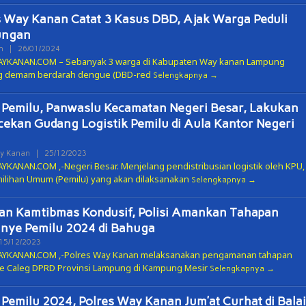
 Way Kanan Catat 3 Kasus DBD, Ajak Warga Peduli
ungan
Oleh
n
|
26/01/2024
ADMIN
YKANAN.COM – Sebanyak 3 warga di Kabupaten Way kanan Lampung
g demam berdarah dengue (DBD-red
Selengkapnya
 Pemilu, Panwaslu Kecamatan Negeri Besar, Lakukan
ekan Gudang Logistik Pemilu di Aula Kantor Negeri
Oleh
y Kanan
|
25/12/2023
ADMIN
KANAN.COM ,-Negeri Besar. Menjelang pendistribusian logistik oleh KPU,
ilihan Umum (Pemilu) yang akan dilaksanakan
Selengkapnya
an Tuntaskan Tiga
Warga 2 Kecamatan Pertanyakan
an Kamtibmas Kondusif, Polisi Amankan Tahapan
s Sekaligus, APBD
Keberadaan Kabel Wifi yang diduga
nye Pemilu 2024 di Bahuga
 d…
secara Illegal N…
Oleh
15/12/2023
ADMIN
YKANAN.COM ,-Polres Way Kanan melaksanakan pengamanan tahapan
 Caleg DPRD Provinsi Lampung di Kampung Mesir
Selengkapnya
 Pemilu 2024, Polres Way Kanan Jum’at Curhat di Balai