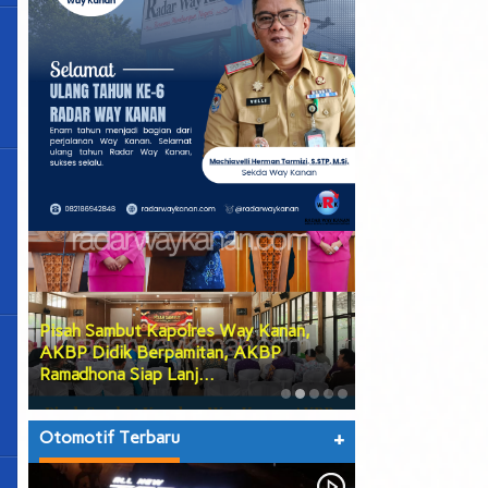
Pisah Sambut Kapolres Way Kanan,
PGK Usulkan Di
AKBP Didik Berpamitan, AKBP
Wakil Bupati W
Ramadhona Siap Lanj…
Teruskan Usul
Otomotif Terbaru
+