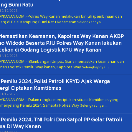
ng Bumi Ratu
Oleh
15/12/2023
ADMIN
KANAN.COM ,-Polres Way Kanan melakukan binluh (pembinaan dan
an) di Balai Kampung Bumi Ratu Kecamatan
Selengkapnya
Memastikan Keamanan, Kapolres Way Kanan AKBP
o Widodo Beserta PJU Polres Way Kanan lakukan
ekan di Gudang Logistik KPU Way Kanan
Oleh
14/12/2023
ADMIN
YKANAN.COM ,- Blambangan Umpu., Guna memastikan keamanan dan
an Logistik Pemilu Way kanan, Kapolres Way
Selengkapnya
 Pemilu 2024, Polisi Patroli KRYD Ajak Warga
ergi Ciptakan Kamtibmas
Oleh
01/12/2023
ADMIN
KANAN.COM – Dalam rangka menciptakan situasi Kamtibmas yang
 menjelang Pemilu 2024, Samapta Polres Way
Selengkapnya
 Pemilu 2024, TNI Polri Dan Satpol PP Gelar Patroli
ma Di Way Kanan