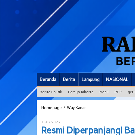
Beranda
Berita
Lampung
NASIONAL
Berita Politik
Persija Jakarta
Mobil
PPP
geri
Resmi
/
Homepage
Way Kanan
Diperpanjang!
Batas
Oleh
19/07/2023
Usia
ADMIN
Resmi Diperpanjang! Ba
Pensiun