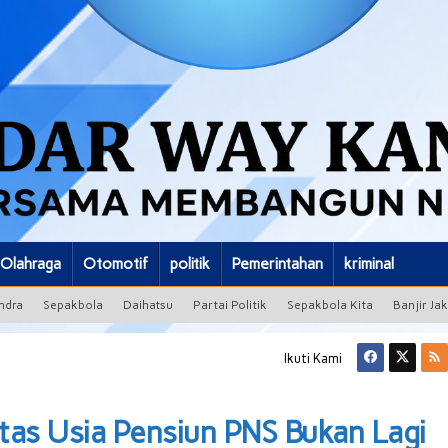
Olahraga
Otomotif
politik
Pemerintahan
kriminal
ndra
Sepakbola
Daihatsu
Partai Politik
Sepakbola Kita
Banjir Ja
Ikuti Kami
tas Usia Pensiun PNS Bukan Lagi