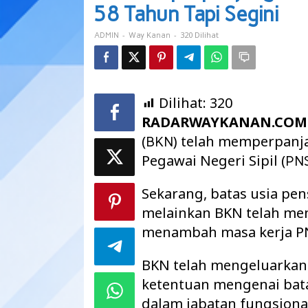
PNS
58 Tahun Tapi Segini
Bukan
Lagi
-
-
320 Dilihat
ADMIN
Way Kanan
58
Tahun
Tapi
Segini
Dilihat:
320
RADARWAYKANAN.COM
(
) telah memperpan
BKN
Pegawai Negeri Sipil (
PN
Sekarang, batas usia pen
melainkan BKN telah me
menambah masa kerja P
BKN telah mengeluarkan
ketentuan mengenai bat
dalam jabatan fungsiona