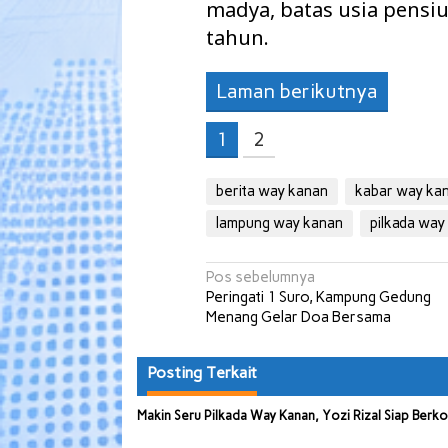
madya, batas usia pensi
tahun.
Laman berikutnya
1
2
berita way kanan
kabar way ka
lampung way kanan
pilkada way
Navigasi
Pos sebelumnya
Peringati 1 Suro, Kampung Gedung
pos
Menang Gelar Doa Bersama
Posting Terkait
Makin Seru Pilkada Way Kanan, Yozi Rizal Siap Berk