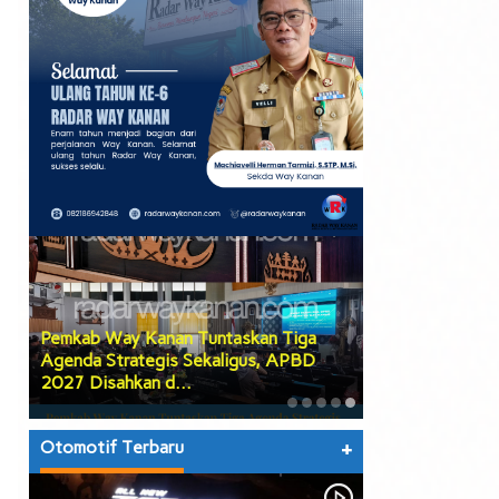
Tuntaskan Tiga
Warga 2 Kecamatan Pertanyakan
Sekaligus, APBD
Keberadaan Kabel Wifi yang diduga
secara Illegal N…
Otomotif Terbaru
+