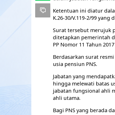
Ketentuan ini diatur da
K.26-30/V.119-2/99 yang 
Surat tersebut merujuk 
ditetapkan pemerintah 
PP Nomor 11 Tahun 2017
Berdasarkan surat resmi
usia pensiun PNS.
Jabatan yang mendapatk
res Way Kanan,
PGK Usulkan Dialog Terbuka Calon
hingga melewati batas u
itan, AKBP
Wakil Bupati Way Kanan, DPRD Siap
nj…
Teruskan Usul…
jabatan fungsional ahli 
ahli utama.
Bagi PNS yang berada da