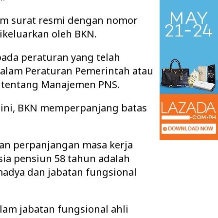
lam surat resmi dengan nomor
dikeluarkan oleh BKN.
pada peraturan yang telah
dalam Peraturan Pemerintah atau
 tentang Manajemen PNS.
 ini, BKN memperpanjang batas
an perpanjangan masa kerja
DPRD Way Kanan Gerak Cepat Bahas
Pemkab Way Kanan 
sia pensiun 58 tahun adalah
Tiga Agenda Besar, Anggaran Daerah
Agenda Strategis 
hingga Prose…
2027 Disahkan d…
madya dan jabatan fungsional
lam jabatan fungsional ahli