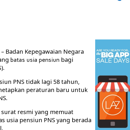
– Badan Kepegawaian Negara
jang
bagi
batas usia
pensiun
).
S
siun PNS tidak lagi 58 tahun,
netapkan peraturan baru untuk
NS.
 surat resmi yang memuat
as usia pensiun PNS yang berada
l.