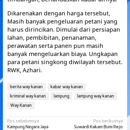
Dikarenakan dengan harga tersebut,
Masih banyak pengeluaran petani yang
harus dirincikan. Dimulai dari persiapan
lahan, pembibitan, penanaman,
perawatan serta panen pun masih
banyak mengeluarkan biaya. Ungkapan
para petani singkong diwilayah tersebut.
RWK, Azhari.
berita way kanan
kabar way kanan
kriminal way kanan
lampung
lampung way kanan
Way Kanan
Navigasi
Pos sebelumnya
Pos berikutnya
Kampung Negara Jaya
Suwardi Kakam Bumi Rejo