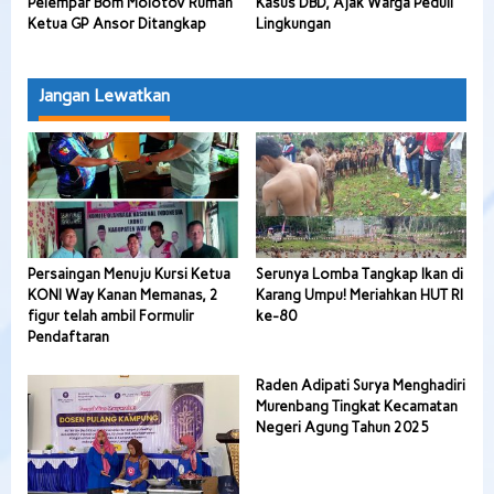
Pelempar Bom Molotov Rumah
Kasus DBD, Ajak Warga Peduli
Ketua GP Ansor Ditangkap
Lingkungan
Jangan Lewatkan
Persaingan Menuju Kursi Ketua
Serunya Lomba Tangkap Ikan di
KONI Way Kanan Memanas, 2
Karang Umpu! Meriahkan HUT RI
figur telah ambil Formulir
ke-80
Pendaftaran
Raden Adipati Surya Menghadiri
Murenbang Tingkat Kecamatan
Negeri Agung Tahun 2025