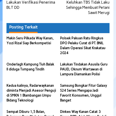
pos
Lakukan Verifikasi Penerima
Keluhkan TBS Tidak Laku
BLT DD
Sehingga Membuat Petani
Sawit Merugi
Posting Terkait
Makin Seru Pilkada Way Kanan,
Polsek Pakuan Ratu Ringkus
Yozi Rizal Siap Berkompetisi
DPO Pelaku Curat di PT. BNIL
Dalam Operasi Sikat Krakatau
2024
Onderlagh Kampung Tiuh Balak
Lakukan Tindakan Asusila Guru
II diduga Tumpang Tindih
PAUD, Oknum Wartawan di
Lampura Diamankan Polisi
Kedua kalinya, Radarwaykanan
Samsung Bongkar Fitur Galaxy
diminta Menjadi Asesor Penguji
S24 Series Mengapa Jadi
di SMKN 1 Blambangan Umpu
Favorit Konsumen, Unggul
Bidang Teknologi
Banget
Sempat Diburu 1,5 Bulan,
Dinkes Way Kanan Catat 3