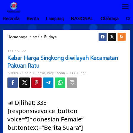
Lewati
ke
konten
Beranda
Berita
Lampung
NASIONAL
Olahraga
Ot
Kabar
/
Homepage
sosial Budaya
Harga
Singkong
Oleh
16/05/2022
diwilayah
ADMIN
Kabar Harga Singkong diwilayah Kecamatan
Kecamatan
Pakuan Ratu
Pakuan
Ratu
-
,
-
333 Dilihat
ADMIN
Sosial Budaya
Way Kanan
Dilihat:
333
[responsivevoice_button
voice=”Indonesian Female”
buttontext=”Berita Suara”]