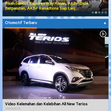
Pisah Sambut Kapolres Way Kanan, AKBP Didik
Berpamitan, AKBP Ramadhona Siap Lanj…
Otomotif Terbaru
+
Video Kelemahan dan Kelebihan All New Terios
20/02/2018