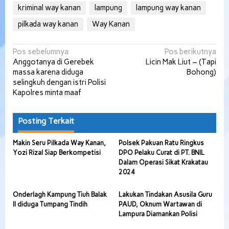
kriminal way kanan
lampung
lampung way kanan
pilkada way kanan
Way Kanan
Navigasi
Pos sebelumnya
Pos berikutnya
Anggotanya di Gerebek
Licin Mak Liut – (Tapi
pos
massa karena diduga
Bohong)
selingkuh dengan istri Polisi
Kapolres minta maaf
Posting Terkait
Makin Seru Pilkada Way Kanan,
Polsek Pakuan Ratu Ringkus
Yozi Rizal Siap Berkompetisi
DPO Pelaku Curat di PT. BNIL
Dalam Operasi Sikat Krakatau
2024
Onderlagh Kampung Tiuh Balak
Lakukan Tindakan Asusila Guru
II diduga Tumpang Tindih
PAUD, Oknum Wartawan di
Lampura Diamankan Polisi