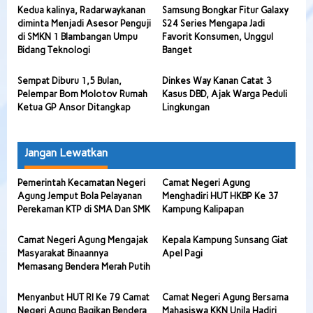
Kedua kalinya, Radarwaykanan
Samsung Bongkar Fitur Galaxy
diminta Menjadi Asesor Penguji
S24 Series Mengapa Jadi
di SMKN 1 Blambangan Umpu
Favorit Konsumen, Unggul
Bidang Teknologi
Banget
Sempat Diburu 1,5 Bulan,
Dinkes Way Kanan Catat 3
Pelempar Bom Molotov Rumah
Kasus DBD, Ajak Warga Peduli
Ketua GP Ansor Ditangkap
Lingkungan
Jangan Lewatkan
Pemerintah Kecamatan Negeri
Camat Negeri Agung
Agung Jemput Bola Pelayanan
Menghadiri HUT HKBP Ke 37
Perekaman KTP di SMA Dan SMK
Kampung Kalipapan
Camat Negeri Agung Mengajak
Kepala Kampung Sunsang Giat
Masyarakat Binaannya
Apel Pagi
Memasang Bendera Merah Putih
Menyanbut HUT RI Ke 79 Camat
Camat Negeri Agung Bersama
Negeri Agung Bagikan Bendera
Mahasiswa KKN Unila Hadiri