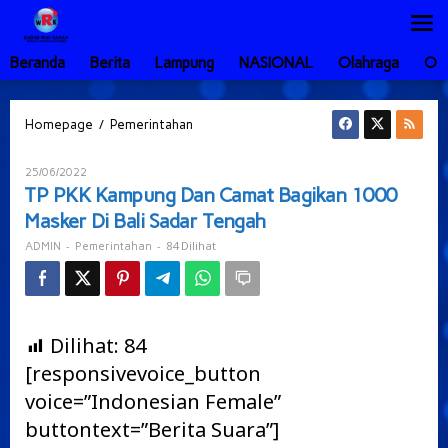
Lewati
ke
konten
Beranda
Berita
Lampung
NASIONAL
Olahraga
Ot
TP
/
Homepage
Pemerintahan
PKK
Kampung
Oleh
25/06/2022
Dan
ADMIN
TP PKK Kampung Dan Camat Bagikan 1000
Camat
Masker Di Bali Sadar Tengah
Bagikan
1000
-
-
84 Dilihat
ADMIN
Pemerintahan
Masker
Di
Bali
Sadar
Tengah
Dilihat:
84
[responsivevoice_button
voice=”Indonesian Female”
buttontext=”Berita Suara”]