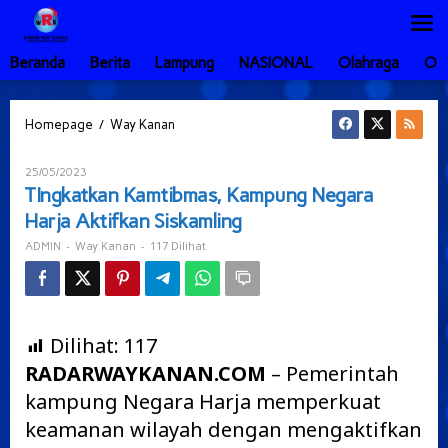
Lewati
ke
konten
Beranda
Berita
Lampung
NASIONAL
Olahraga
Ot
TIngkatkan
/
Homepage
Way Kanan
Kamtibmas,
Kampung
Oleh
25/05/2023
Negara
ADMIN
TIngkatkan Kamtibmas, Kampung Negara
Harja
Harja Aktifkan Siskamling
Aktifkan
Siskamling
-
-
117 Dilihat
ADMIN
Way Kanan
Dilihat:
117
RADARWAYKANAN.COM
– Pemerintah
kampung Negara Harja memperkuat
keamanan wilayah dengan mengaktifkan