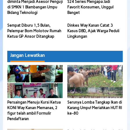
diminta Menjadi Asesor Penguji
S24 Series Mengapa Jadi
di SMKN 1 Blambangan Umpu
Favorit Konsumen, Unggul
Bidang Teknologi
Banget
Sempat Diburu 1,5 Bulan,
Dinkes Way Kanan Catat 3
Pelempar Bom Molotov Rumah
Kasus DBD, Ajak Warga Peduli
Ketua GP Ansor Ditangkap
Lingkungan
Jangan Lewatkan
Persaingan Menuju Kursi Ketua
Serunya Lomba Tangkap Ikan di
KONI Way Kanan Memanas, 2
Karang Umpu! Meriahkan HUT RI
figur telah ambil Formulir
ke-80
Pendaftaran