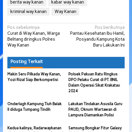
berita way kanan
kabar way kanan
kriminal way kanan
Way Kanan
Navigasi
Pos sebelumnya
Pos berikutnya
Curat di Way Kanan, Warga
Pantau Kesehatan Ibu Hamil,
pos
Belitang diringkus Polres
Posyandu Kampung Kota
Way Kanan
Baru Lakukan Ini
Posting Terkait
Makin Seru Pilkada Way Kanan,
Polsek Pakuan Ratu Ringkus
Yozi Rizal Siap Berkompetisi
DPO Pelaku Curat di PT. BNIL
Dalam Operasi Sikat Krakatau
2024
Onderlagh Kampung Tiuh Balak
Lakukan Tindakan Asusila Guru
II diduga Tumpang Tindih
PAUD, Oknum Wartawan di
Lampura Diamankan Polisi
Kedua kalinya, Radarwaykanan
Samsung Bongkar Fitur Galaxy