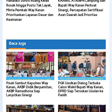
Maharatu Soroti Ruang Kelas
KANWIL ATR/BPN Lampung dan
Rusak hingga Pustu Tak Layak,
Bupati Way Kanan Perkuat
Minta Pemkab Way Kanan
Sinergi, Percepatan Sertifikasi
Prioritaskan Layanan Dasar dan
Aset Daerah Jadi Prioritas
Keamanan
Baca Juga
Pisah Sambut Kapolres Way
PGK Usulkan Dialog Terbuka
Kanan, AKBP Didik Berpamitan,
Calon Wakil Bupati Way Kanan,
AKBP Ramadhona Siap
DPRD Siap Teruskan Usulan ke
Lanjutkan Sinergi
Panlih