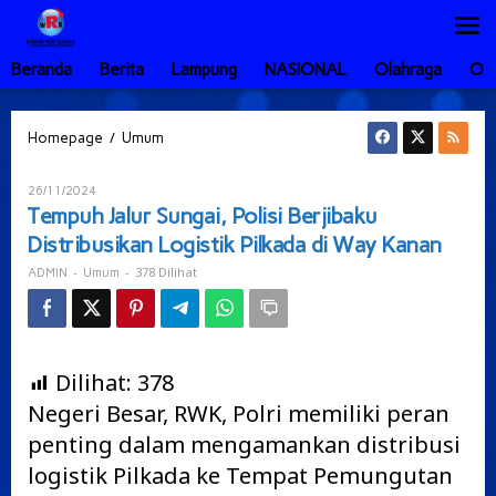
Lewati
ke
konten
Beranda
Berita
Lampung
NASIONAL
Olahraga
Ot
Tempuh
/
Homepage
Umum
Jalur
Sungai,
Oleh
26/11/2024
Polisi
ADMIN
Tempuh Jalur Sungai, Polisi Berjibaku
Berjibaku
Distribusikan Logistik Pilkada di Way Kanan
Distribusikan
Logistik
-
-
378 Dilihat
ADMIN
Umum
Pilkada
di
Way
Kanan
Dilihat:
378
Negeri Besar, RWK, Polri memiliki peran
penting dalam mengamankan distribusi
logistik Pilkada ke Tempat Pemungutan