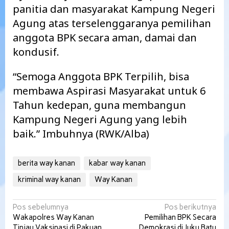
panitia dan masyarakat Kampung Negeri
Agung atas terselenggaranya pemilihan
anggota BPK secara aman, damai dan
kondusif.
“Semoga Anggota BPK Terpilih, bisa
membawa Aspirasi Masyarakat untuk 6
Tahun kedepan, guna membangun
Kampung Negeri Agung yang lebih
baik.” Imbuhnya (RWK/Alba)
berita way kanan
kabar way kanan
kriminal way kanan
Way Kanan
Navigasi
Pos sebelumnya
Pos berikutnya
Wakapolres Way Kanan
Pemilihan BPK Secara
pos
Tinjau Vaksinasi di Pakuan
Demokrasi di Juku Batu