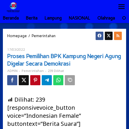
Lewati
ke
konten
Beranda
Berita
Lampung
NASIONAL
Olahraga
Ot
Proses
/
Homepage
Pemerintahan
Pemilihan
BPK
Oleh
17/03/2022
Kampung
ADMIN
Proses Pemilihan BPK Kampung Negeri Agung
Negeri
Digelar Secara Demokrasi
Agung
Digelar
-
-
239 Dilihat
ADMIN
Pemerintahan
Secara
Demokrasi
Dilihat:
239
[responsivevoice_button
voice=”Indonesian Female”
buttontext=”Berita Suara”]