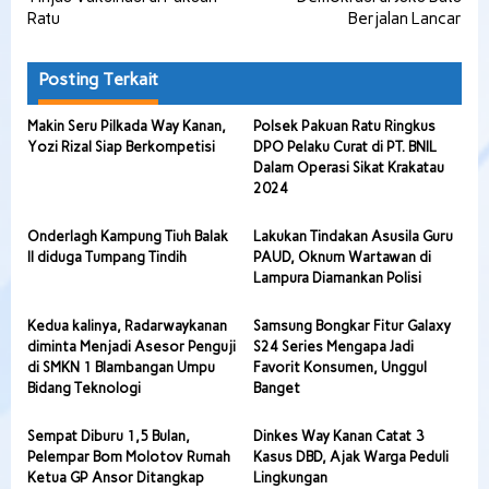
Ratu
Berjalan Lancar
Posting Terkait
Makin Seru Pilkada Way Kanan,
Polsek Pakuan Ratu Ringkus
Yozi Rizal Siap Berkompetisi
DPO Pelaku Curat di PT. BNIL
Dalam Operasi Sikat Krakatau
2024
Onderlagh Kampung Tiuh Balak
Lakukan Tindakan Asusila Guru
II diduga Tumpang Tindih
PAUD, Oknum Wartawan di
Lampura Diamankan Polisi
Kedua kalinya, Radarwaykanan
Samsung Bongkar Fitur Galaxy
diminta Menjadi Asesor Penguji
S24 Series Mengapa Jadi
di SMKN 1 Blambangan Umpu
Favorit Konsumen, Unggul
Bidang Teknologi
Banget
Sempat Diburu 1,5 Bulan,
Dinkes Way Kanan Catat 3
Pelempar Bom Molotov Rumah
Kasus DBD, Ajak Warga Peduli
Ketua GP Ansor Ditangkap
Lingkungan