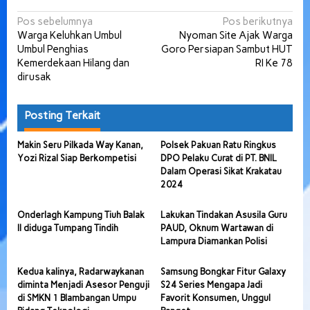
Navigasi
Pos sebelumnya
Pos berikutnya
Warga Keluhkan Umbul
Nyoman Site Ajak Warga
pos
Umbul Penghias
Goro Persiapan Sambut HUT
Kemerdekaan Hilang dan
RI Ke 78
dirusak
Posting Terkait
Makin Seru Pilkada Way Kanan,
Polsek Pakuan Ratu Ringkus
Yozi Rizal Siap Berkompetisi
DPO Pelaku Curat di PT. BNIL
Dalam Operasi Sikat Krakatau
2024
Onderlagh Kampung Tiuh Balak
Lakukan Tindakan Asusila Guru
II diduga Tumpang Tindih
PAUD, Oknum Wartawan di
Lampura Diamankan Polisi
Kedua kalinya, Radarwaykanan
Samsung Bongkar Fitur Galaxy
diminta Menjadi Asesor Penguji
S24 Series Mengapa Jadi
di SMKN 1 Blambangan Umpu
Favorit Konsumen, Unggul