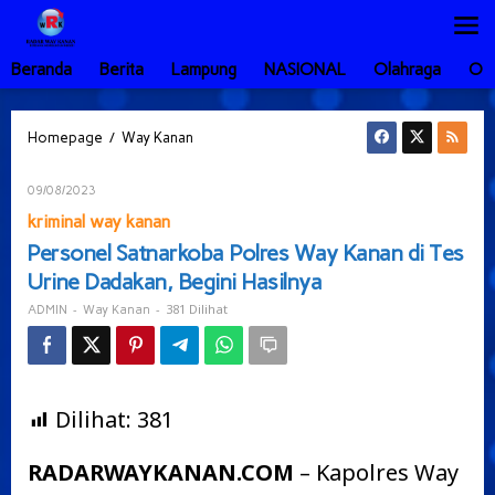
Lewati
ke
konten
Beranda
Berita
Lampung
NASIONAL
Olahraga
Ot
Personel
/
Homepage
Way Kanan
Satnarkoba
Polres
Oleh
09/08/2023
Way
ADMIN
Kanan
kriminal way kanan
di
Personel Satnarkoba Polres Way Kanan di Tes
Tes
Urine Dadakan, Begini Hasilnya
Urine
Dadakan,
-
-
381 Dilihat
ADMIN
Way Kanan
Begini
Hasilnya
Dilihat:
381
RADARWAYKANAN.COM
– Kapolres Way