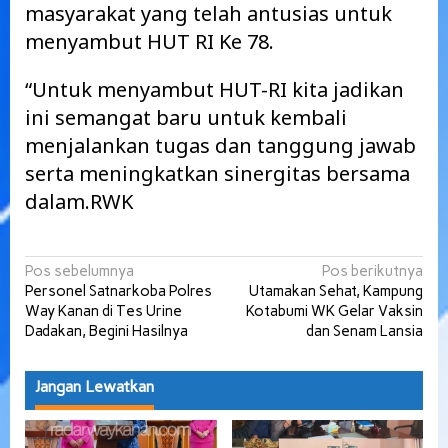
masyarakat yang telah antusias untuk
menyambut HUT RI Ke 78.
“Untuk menyambut HUT-RI kita jadikan
ini semangat baru untuk kembali
menjalankan tugas dan tanggung jawab
serta meningkatkan sinergitas bersama
dalam.RWK
Navigasi
Pos sebelumnya
Pos berikutnya
Personel Satnarkoba Polres
Utamakan Sehat, Kampung
pos
Way Kanan di Tes Urine
Kotabumi WK Gelar Vaksin
Dadakan, Begini Hasilnya
dan Senam Lansia
Jangan Lewatkan