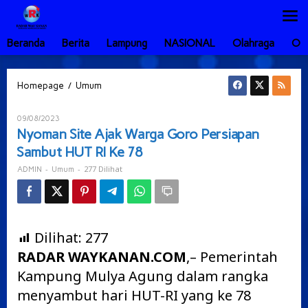
Lewati
ke
konten
Beranda
Berita
Lampung
NASIONAL
Olahraga
Ot
Nyoman
/
Homepage
Umum
Site
Ajak
Oleh
09/08/2023
Warga
ADMIN
Nyoman Site Ajak Warga Goro Persiapan
Goro
Sambut HUT RI Ke 78
Persiapan
Sambut
-
-
277 Dilihat
ADMIN
Umum
HUT
RI
Ke
78
Dilihat:
277
RADAR WAYKANAN.COM
,– Pemerintah
Kampung Mulya Agung dalam rangka
menyambut hari HUT-RI yang ke 78