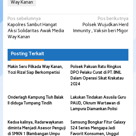
Way Kanan
Navigasi
Pos sebelumnya
Pos berikutnya
Kapolres Sambut Hangat
Polsek Wujudkan Herd
pos
Aksi Solidaritas Awak Media
Immunity , Vaksin beri Migor
Way Kanan
Posting Terkait
Makin Seru Pilkada Way Kanan,
Polsek Pakuan Ratu Ringkus
Yozi Rizal Siap Berkompetisi
DPO Pelaku Curat di PT. BNIL
Dalam Operasi Sikat Krakatau
2024
Onderlagh Kampung Tiuh Balak
Lakukan Tindakan Asusila Guru
II diduga Tumpang Tindih
PAUD, Oknum Wartawan di
Lampura Diamankan Polisi
Kedua kalinya, Radarwaykanan
Samsung Bongkar Fitur Galaxy
diminta Menjadi Asesor Penguji
S24 Series Mengapa Jadi
di SMKN 1 Blambangan Umpu
Favorit Konsumen, Unggul