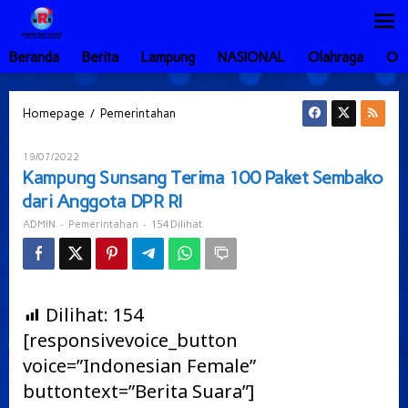
Lewati
ke
konten
Beranda
Berita
Lampung
NASIONAL
Olahraga
Ot
Kampung
/
Homepage
Pemerintahan
Sunsang
Terima
Oleh
19/07/2022
100
ADMIN
Kampung Sunsang Terima 100 Paket Sembako
Paket
dari Anggota DPR RI
Sembako
dari
-
-
154 Dilihat
ADMIN
Pemerintahan
Anggota
DPR
RI
Dilihat:
154
[responsivevoice_button
voice=”Indonesian Female”
buttontext=”Berita Suara”]