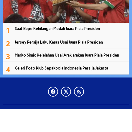
1
Saat Bepe Kehilangan Medali Juara Piala Presiden
2
Jersey Persija Laku Keras Usai Juara Piala Presiden
3
Marko Simic Kelelahan Usai Arak arakan Juara Piala Presiden
4
Galeri Foto Klub Sepakbola Indonesia Persija Jakarta
Copyright Radarwaykanan 2020 - 2025
Tentang Kami
Pedoman
kode
Disclaimer
Standar Perlindungan Wartawan
Privacy Policy for Radarwaykanan.com
Redaksi Radar Way Kanan