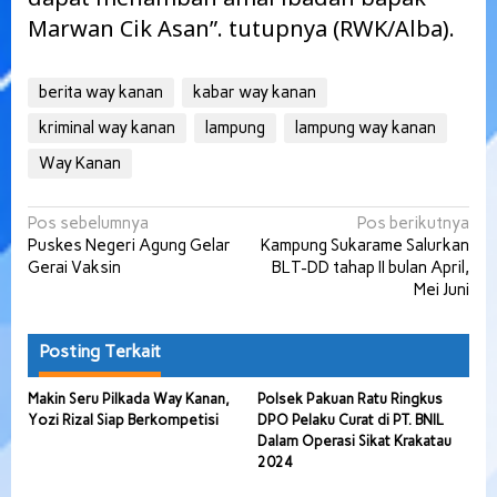
Marwan Cik Asan”. tutupnya (RWK/Alba).
berita way kanan
kabar way kanan
kriminal way kanan
lampung
lampung way kanan
Way Kanan
Navigasi
Pos sebelumnya
Pos berikutnya
Puskes Negeri Agung Gelar
Kampung Sukarame Salurkan
pos
Gerai Vaksin
BLT-DD tahap II bulan April,
Mei Juni
Posting Terkait
Makin Seru Pilkada Way Kanan,
Polsek Pakuan Ratu Ringkus
Yozi Rizal Siap Berkompetisi
DPO Pelaku Curat di PT. BNIL
Dalam Operasi Sikat Krakatau
2024