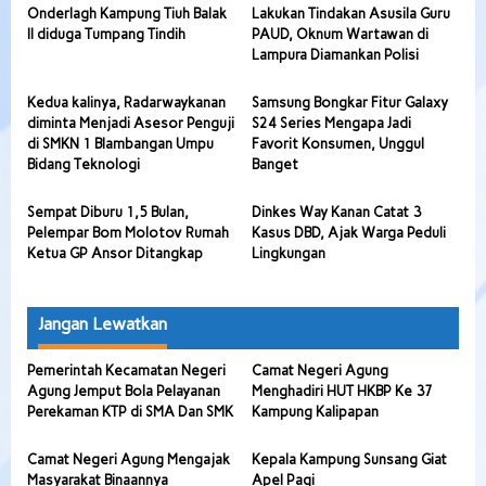
Onderlagh Kampung Tiuh Balak
Lakukan Tindakan Asusila Guru
II diduga Tumpang Tindih
PAUD, Oknum Wartawan di
Lampura Diamankan Polisi
Kedua kalinya, Radarwaykanan
Samsung Bongkar Fitur Galaxy
diminta Menjadi Asesor Penguji
S24 Series Mengapa Jadi
di SMKN 1 Blambangan Umpu
Favorit Konsumen, Unggul
Bidang Teknologi
Banget
Sempat Diburu 1,5 Bulan,
Dinkes Way Kanan Catat 3
Pelempar Bom Molotov Rumah
Kasus DBD, Ajak Warga Peduli
Ketua GP Ansor Ditangkap
Lingkungan
Jangan Lewatkan
Pemerintah Kecamatan Negeri
Camat Negeri Agung
Agung Jemput Bola Pelayanan
Menghadiri HUT HKBP Ke 37
Perekaman KTP di SMA Dan SMK
Kampung Kalipapan
Camat Negeri Agung Mengajak
Kepala Kampung Sunsang Giat
Masyarakat Binaannya
Apel Pagi