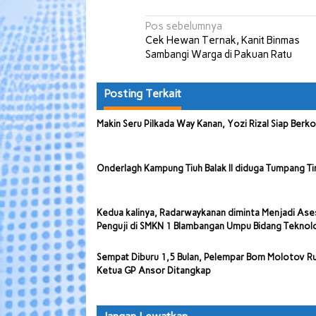
Navigasi
Pos sebelumnya
Cek Hewan Ternak, Kanit Binmas
pos
Sambangi Warga di Pakuan Ratu
Posting Terkait
Makin Seru Pilkada Way Kanan, Yozi Rizal Siap Berk
Onderlagh Kampung Tiuh Balak II diduga Tumpang Ti
Kedua kalinya, Radarwaykanan diminta Menjadi Ase
Penguji di SMKN 1 Blambangan Umpu Bidang Teknol
Sempat Diburu 1,5 Bulan, Pelempar Bom Molotov 
Ketua GP Ansor Ditangkap