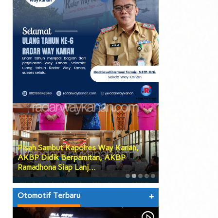
Pisah Sambut Kapolres Way Kanan,
PGK Usulkan Di
AKBP Didik Berpamitan, AKBP
Wakil Bupati W
Ramadhona Siap Lanj…
Teruskan Usul
Otomotif Terbaru
+