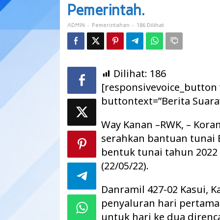
Salurkan
Pemerintah.
Bantuan
Pemerintah.
-
-
186 Dilihat
ADMIN
Pemerintahan
Dilihat:
186
[responsivevoice_button
buttontext=”Berita Suara
Way Kanan –RWK, – Korami
serahkan bantuan tunai
bentuk tunai tahun 2022
(22/05/22).
Danramil 427-02 Kasui, 
penyaluran hari pertama 
untuk hari ke dua direnc