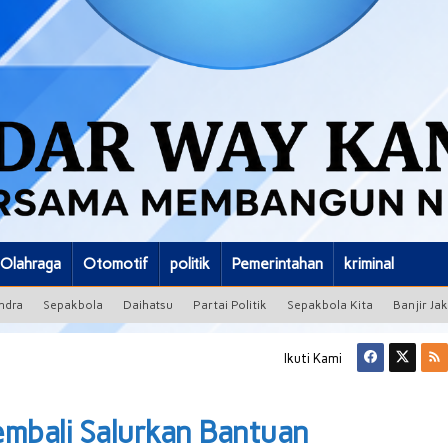
Olahraga
Otomotif
politik
Pemerintahan
kriminal
ndra
Sepakbola
Daihatsu
Partai Politik
Sepakbola Kita
Banjir Ja
Ikuti Kami
Kembali Salurkan Bantuan