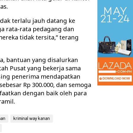
as.
dak terlalu jauh datang ke
a rata-rata pedagang dan
ereka tidak tersita,” terang
ya, bantuan yang disalurkan
ah Pusat yang bekerja sama
sing penerima mendapatkan
sebesar Rp 300.000, dan semoga
an Tuntaskan Tiga
Warga 2 Kecamatan Pertanyakan
faatkan dengan baik oleh para
s Sekaligus, APBD
Keberadaan Kabel Wifi yang diduga
amil.
 d…
secara Illegal N…
nan
kriminal way kanan