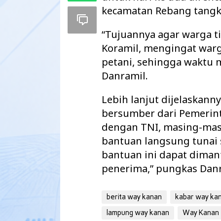
kecamatan Rebang tangk
“Tujuannya agar warga ti
Koramil, mengingat warg
petani, sehingga waktu m
Danramil.
Lebih lanjut dijelaskann
bersumber dari Pemerint
dengan TNI, masing-ma
bantuan langsung tunai 
Pemkab Way Kan
bantuan ini dapat diman
Agenda Strategi
penerima,” pungkas Danr
2027 Disahkan
berita way kanan
kabar way ka
lampung way kanan
Way Kanan