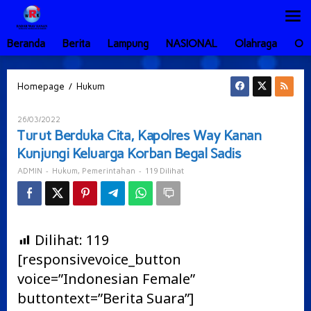
Lewati
ke
konten
Beranda
Berita
Lampung
NASIONAL
Olahraga
Ot
Turut
/
Homepage
Hukum
Berduka
Cita,
Oleh
26/03/2022
Kapolres
ADMIN
Turut Berduka Cita, Kapolres Way Kanan
Way
Kunjungi Keluarga Korban Begal Sadis
Kanan
Kunjungi
-
,
-
119 Dilihat
ADMIN
Hukum
Pemerintahan
Keluarga
Korban
Begal
Sadis
Dilihat:
119
[responsivevoice_button
voice=”Indonesian Female”
buttontext=”Berita Suara”]