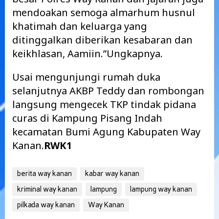
mendoakan semoga almarhum husnul
khatimah dan keluarga yang
ditinggalkan diberikan kesabaran dan
keikhlasan, Aamiin.”Ungkapnya.
Usai mengunjungi rumah duka
selanjutnya AKBP Teddy dan rombongan
langsung mengecek TKP tindak pidana
curas di Kampung Pisang Indah
kecamatan Bumi Agung Kabupaten Way
Kanan.
RWK1
berita way kanan
kabar way kanan
kriminal way kanan
lampung
lampung way kanan
pilkada way kanan
Way Kanan