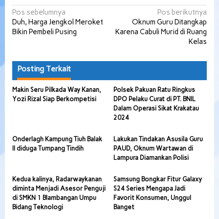
Navigasi
Pos sebelumnya
Pos berikutnya
Duh, Harga Jengkol Meroket
Oknum Guru Ditangkap
pos
Bikin Pembeli Pusing
Karena Cabuli Murid di Ruang
Kelas
Posting Terkait
Makin Seru Pilkada Way Kanan,
Polsek Pakuan Ratu Ringkus
Yozi Rizal Siap Berkompetisi
DPO Pelaku Curat di PT. BNIL
Dalam Operasi Sikat Krakatau
2024
Onderlagh Kampung Tiuh Balak
Lakukan Tindakan Asusila Guru
II diduga Tumpang Tindih
PAUD, Oknum Wartawan di
Lampura Diamankan Polisi
Kedua kalinya, Radarwaykanan
Samsung Bongkar Fitur Galaxy
diminta Menjadi Asesor Penguji
S24 Series Mengapa Jadi
di SMKN 1 Blambangan Umpu
Favorit Konsumen, Unggul
Bidang Teknologi
Banget