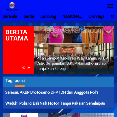
Lewati
ke
konten
Beranda
Berita
Lampung
NASIONAL
Olahraga
Ot
BERITA
UTAMA
anyakan
Pisah Sambut Kapolres Way Kanan, AKBP
ng diduga secara
Didik Berpamitan, AKBP Ramadhona Siap
«
»
N
Lanjutkan Sinergi
Tag:
polisi
Selesai, AKBP Brotoseno Di-PTDH dari Anggota Polri
Waduh! Polisi di Bali Naik Motor Tanpa Pakaian Sehelaipun