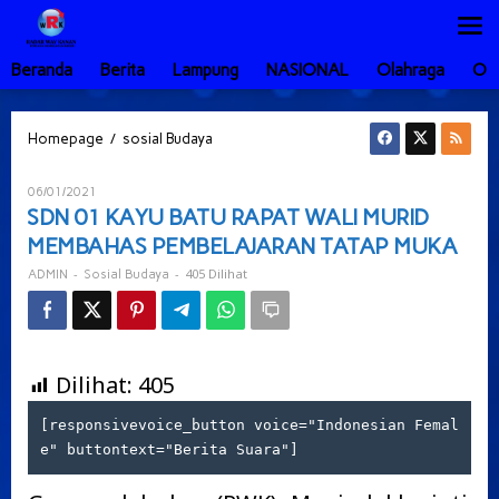
Lewati
ke
konten
Beranda
Berita
Lampung
NASIONAL
Olahraga
Ot
SDN
/
Homepage
sosial Budaya
01
KAYU
Oleh
06/01/2021
BATU
ADMIN
SDN 01 KAYU BATU RAPAT WALI MURID
RAPAT
MEMBAHAS PEMBELAJARAN TATAP MUKA
WALI
MURID
-
-
405 Dilihat
ADMIN
Sosial Budaya
MEMBAHAS
PEMBELAJARAN
TATAP
MUKA
Dilihat:
405
[responsivevoice_button voice="Indonesian Femal
e" buttontext="Berita Suara"]