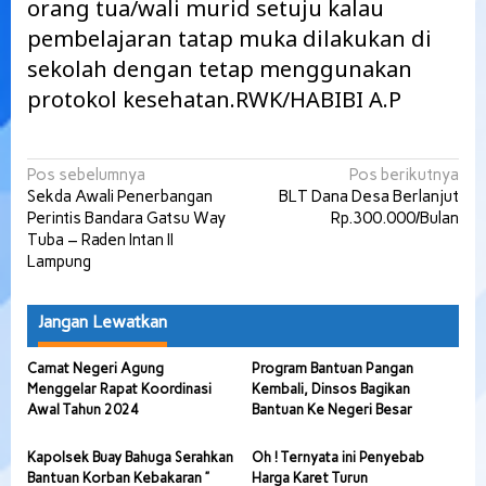
orang tua/wali murid setuju kalau
pembelajaran tatap muka dilakukan di
sekolah dengan tetap menggunakan
protokol kesehatan.RWK/HABIBI A.P
Navigasi
Pos sebelumnya
Pos berikutnya
Sekda Awali Penerbangan
BLT Dana Desa Berlanjut
pos
Perintis Bandara Gatsu Way
Rp.300.000/Bulan
Tuba – Raden Intan II
Lampung
Jangan Lewatkan
Camat Negeri Agung
Program Bantuan Pangan
Menggelar Rapat Koordinasi
Kembali, Dinsos Bagikan
Awal Tahun 2024
Bantuan Ke Negeri Besar
Kapolsek Buay Bahuga Serahkan
Oh ! Ternyata ini Penyebab
Bantuan Korban Kebakaran ”
Harga Karet Turun