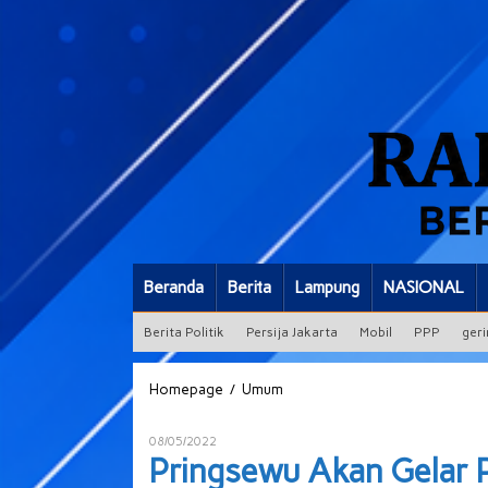
Beranda
Berita
Lampung
NASIONAL
Berita Politik
Persija Jakarta
Mobil
PPP
geri
Pringsewu
/
Homepage
Umum
Akan
Gelar
Oleh
08/05/2022
Pilkakon
ADMIN
Pringsewu Akan Gelar 
Serentak