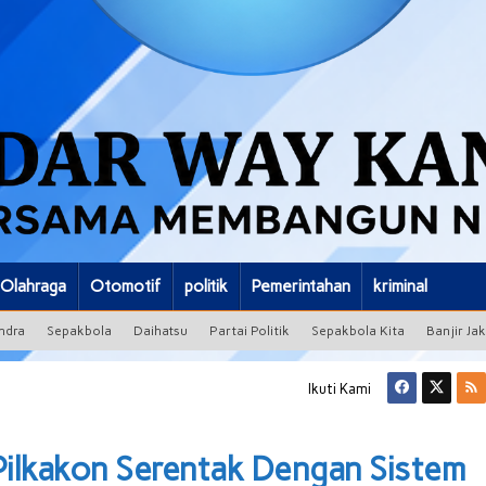
Olahraga
Otomotif
politik
Pemerintahan
kriminal
ndra
Sepakbola
Daihatsu
Partai Politik
Sepakbola Kita
Banjir Ja
Ikuti Kami
Pilkakon Serentak Dengan Sistem