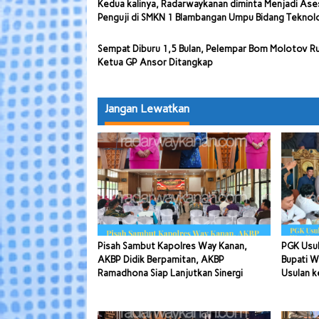
Kedua kalinya, Radarwaykanan diminta Menjadi Ase
Penguji di SMKN 1 Blambangan Umpu Bidang Teknol
Sempat Diburu 1,5 Bulan, Pelempar Bom Molotov 
Ketua GP Ansor Ditangkap
Jangan Lewatkan
Pisah Sambut Kapolres Way Kanan,
PGK Usul
AKBP Didik Berpamitan, AKBP
Bupati W
Ramadhona Siap Lanjutkan Sinergi
Usulan k