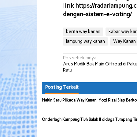
link
https://radarlampung.c
dengan-sistem-e-voting/
berita way kanan
kabar way ka
lampung way kanan
Way Kanan
Navigasi
Pos sebelumnya
Arus Mudik Bak Main Offroad di Pak
pos
Ratu
Posting Terkait
Makin Seru Pilkada Way Kanan, Yozi Rizal Siap Berk
Onderlagh Kampung Tiuh Balak II diduga Tumpang Ti