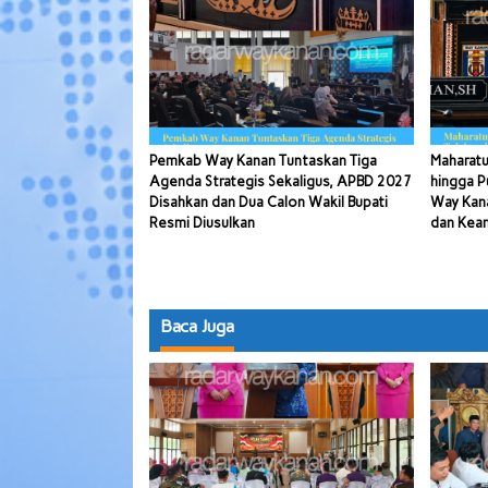
Pemkab Way Kanan Tuntaskan Tiga
Maharatu
Agenda Strategis Sekaligus, APBD 2027
hingga P
Disahkan dan Dua Calon Wakil Bupati
Way Kana
Resmi Diusulkan
dan Kea
Baca Juga