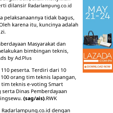
ti dilansir
Radarlampung.co.id
yata pelaksanaannya tidak bagus,
leh karena itu, kuncinya adalah
zi.
emberdayaan Masyarakat dan
elakukan bimbingan teknis,
.Ads by
Ad.Plus
 110 peserta. Terdiri dari 10
n 100 orang tim teknis lapangan,
apolres Way Kanan,
PGK Usulkan Dialog Terbuka Calon
pamitan, AKBP
Wakil Bupati Way Kanan, DPRD Siap
tim teknis e-voting Smart
 Lanj…
Teruskan Usul…
g serta Dinas Pemberdayaan
ringsewu.
(sag/ais)
.RWK
 di Radarlampung.co.id dengan