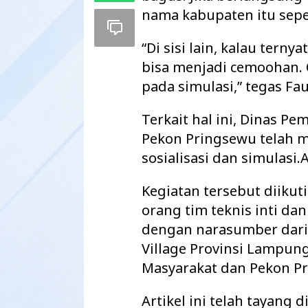
nama kabupaten itu seper
“Di sisi lain, kalau tern
bisa menjadi cemoohan. O
pada simulasi,” tegas Fau
Terkait hal ini, Dinas P
Pekon Pringsewu telah m
sosialisasi dan simulasi
Kegiatan tersebut diikuti
orang tim teknis inti da
Maharatu Soroti Ruang Kelas Rusak
Pisah Sambut K
hingga Pustu Tak Layak, Minta Pemkab
AKBP Didik Ber
dengan narasumber dari 
Way Kanan…
Ramadhona Siap
Village Provinsi Lampun
Masyarakat dan Pekon P
Artikel ini telah tayang