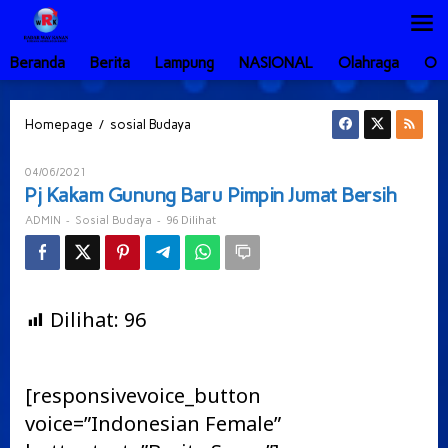
Lewati
ke
konten
Beranda
Berita
Lampung
NASIONAL
Olahraga
Ot
Pj
/
Homepage
sosial Budaya
Kakam
Gunung
Oleh
04/06/2021
Baru
ADMIN
Pj Kakam Gunung Baru Pimpin Jumat Bersih
Pimpin
Jumat
-
-
96 Dilihat
ADMIN
Sosial Budaya
Bersih
Dilihat:
96
[responsivevoice_button
voice=”Indonesian Female”