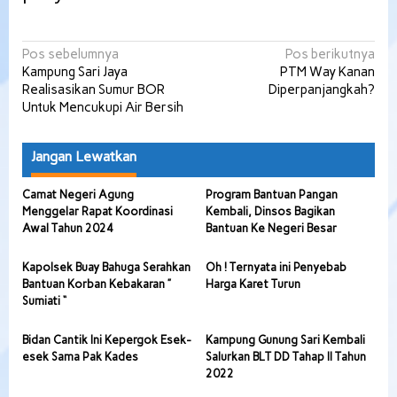
Navigasi
Pos sebelumnya
Pos berikutnya
Kampung Sari Jaya
PTM Way Kanan
pos
Realisasikan Sumur BOR
Diperpanjangkah?
Untuk Mencukupi Air Bersih
Jangan Lewatkan
Camat Negeri Agung
Program Bantuan Pangan
Menggelar Rapat Koordinasi
Kembali, Dinsos Bagikan
Awal Tahun 2024
Bantuan Ke Negeri Besar
Kapolsek Buay Bahuga Serahkan
Oh ! Ternyata ini Penyebab
Bantuan Korban Kebakaran ”
Harga Karet Turun
Sumiati “
Bidan Cantik Ini Kepergok Esek-
Kampung Gunung Sari Kembali
esek Sama Pak Kades
Salurkan BLT DD Tahap II Tahun
2022