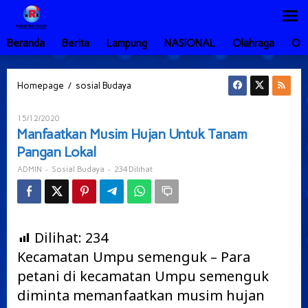
Lewati
ke
konten
Beranda
Berita
Lampung
NASIONAL
Olahraga
Ot
Manfaatkan
/
Homepage
sosial Budaya
Musim
Hujan
Oleh
15/12/2020
Untuk
ADMIN
Manfaatkan Musim Hujan Untuk Tanam
Tanam
Pangan Lokal
Pangan
Lokal
-
-
234 Dilihat
ADMIN
Sosial Budaya
Dilihat:
234
Kecamatan Umpu semenguk – Para
petani di kecamatan Umpu semenguk
diminta memanfaatkan musim hujan