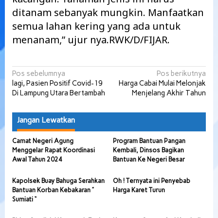
ditanam sebanyak mungkin. Manfaatkan
semua lahan kering yang ada untuk
menanam,” ujur nya.RWK/D/FIJAR.
Navigasi
Pos sebelumnya
Pos berikutnya
lagi, Pasien Positif Covid-19
Harga Cabai Mulai Melonjak
pos
Di Lampung Utara Bertambah
Menjelang Akhir Tahun
Jangan Lewatkan
Camat Negeri Agung
Program Bantuan Pangan
Menggelar Rapat Koordinasi
Kembali, Dinsos Bagikan
Awal Tahun 2024
Bantuan Ke Negeri Besar
Kapolsek Buay Bahuga Serahkan
Oh ! Ternyata ini Penyebab
Bantuan Korban Kebakaran ”
Harga Karet Turun
Sumiati “