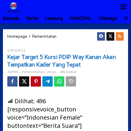
Lewati
ke
konten
Beranda
Berita
Lampung
NASIONAL
Olahraga
Ot
Kejar
/
Homepage
Pemerintahan
Target
5
Oleh
22/03/2022
Kursi
ADMIN
Kejar Target 5 Kursi PDIP Way Kanan Akan
PDIP
Tempatkan Kader Yang Tepat
Way
Kanan
-
,
-
496 Dilihat
ADMIN
Pemerintahan
Umum
Akan
Tempatkan
Kader
Yang
Tepat
Dilihat:
496
[responsivevoice_button
voice=”Indonesian Female”
buttontext=”Berita Suara”]