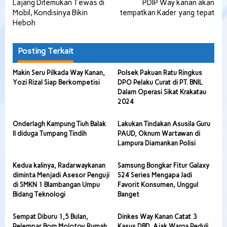
Lajang Ditemukan Tewas di
PDIP Way kanan akan
Mobil, Kondisinya Bikin
tempatkan Kader yang tepat
Heboh
Posting Terkait
Makin Seru Pilkada Way Kanan,
Polsek Pakuan Ratu Ringkus
Yozi Rizal Siap Berkompetisi
DPO Pelaku Curat di PT. BNIL
Dalam Operasi Sikat Krakatau
2024
Onderlagh Kampung Tiuh Balak
Lakukan Tindakan Asusila Guru
II diduga Tumpang Tindih
PAUD, Oknum Wartawan di
Lampura Diamankan Polisi
Kedua kalinya, Radarwaykanan
Samsung Bongkar Fitur Galaxy
diminta Menjadi Asesor Penguji
S24 Series Mengapa Jadi
di SMKN 1 Blambangan Umpu
Favorit Konsumen, Unggul
Bidang Teknologi
Banget
Sempat Diburu 1,5 Bulan,
Dinkes Way Kanan Catat 3
Pelempar Bom Molotov Rumah
Kasus DBD, Ajak Warga Peduli