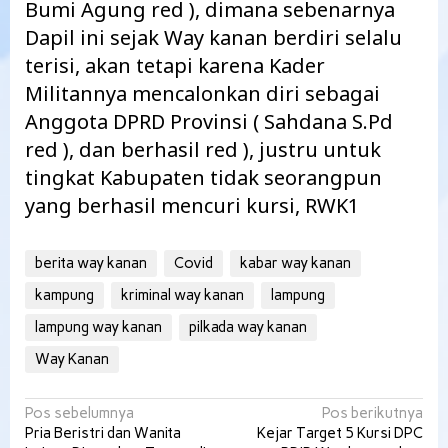
Bumi Agung red ), dimana sebenarnya
Dapil ini sejak Way kanan berdiri selalu
terisi, akan tetapi karena Kader
Militannya mencalonkan diri sebagai
Anggota DPRD Provinsi ( Sahdana S.Pd
red ), dan berhasil red ), justru untuk
tingkat Kabupaten tidak seorangpun
yang berhasil mencuri kursi, RWK1
berita way kanan
Covid
kabar way kanan
kampung
kriminal way kanan
lampung
lampung way kanan
pilkada way kanan
Way Kanan
Navigasi
Pos sebelumnya
Pos berikutnya
Pria Beristri dan Wanita
Kejar Target 5 Kursi DPC
pos