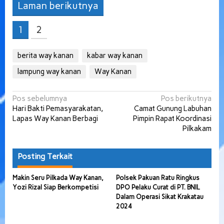
Laman berikutnya
1
2
berita way kanan
kabar way kanan
lampung way kanan
Way Kanan
Navigasi
Pos sebelumnya
Pos berikutnya
Hari Bakti Pemasyarakatan,
Camat Gunung Labuhan
pos
Lapas Way Kanan Berbagi
Pimpin Rapat Koordinasi
Pilkakam
Posting Terkait
Makin Seru Pilkada Way Kanan,
Polsek Pakuan Ratu Ringkus
Yozi Rizal Siap Berkompetisi
DPO Pelaku Curat di PT. BNIL
Dalam Operasi Sikat Krakatau
2024