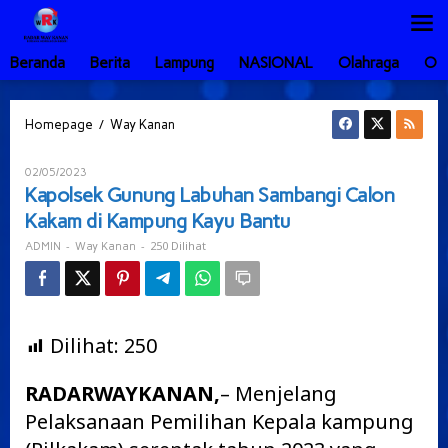
Lewati
ke
konten
Beranda
Berita
Lampung
NASIONAL
Olahraga
Ot
Kapolsek
/
Homepage
Way Kanan
Gunung
Labuhan
Oleh
02/05/2023
Sambangi
ADMIN
Kapolsek Gunung Labuhan Sambangi Calon
Calon
Kakam di Kampung Kayu Bantu
Kakam
di
-
-
250 Dilihat
ADMIN
Way Kanan
Kampung
Kayu
Bantu
Dilihat:
250
RADARWAYKANAN,
– Menjelang
Pelaksanaan Pemilihan Kepala kampung