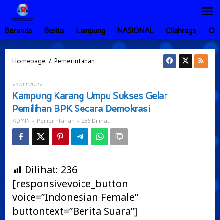
Lewati
ke
konten
Beranda
Berita
Lampung
NASIONAL
Olahraga
Ot
Kampung
/
Homepage
Pemerintahan
Karang
Umpu
Oleh
24/03/2022
Sukses
ADMIN
Kampung Karang Umpu Sukses Gelar
Gelar
Pemilihan BPK Secara Demokrasi
Pemilihan
BPK
-
-
236 Dilihat
ADMIN
Pemerintahan
Secara
Demokrasi
Dilihat:
236
[responsivevoice_button
voice=”Indonesian Female”
buttontext=”Berita Suara”]