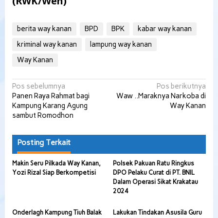
(RWK/Wen)
berita way kanan
BPD
BPK
kabar way kanan
kriminal way kanan
lampung way kanan
Way Kanan
Navigasi
Pos sebelumnya
Pos berikutnya
Panen Raya Rahmat bagi
Waw ..Maraknya Narkoba di
pos
Kampung Karang Agung
Way Kanan
sambut Romodhon
Posting Terkait
Makin Seru Pilkada Way Kanan,
Polsek Pakuan Ratu Ringkus
Yozi Rizal Siap Berkompetisi
DPO Pelaku Curat di PT. BNIL
Dalam Operasi Sikat Krakatau
2024
Onderlagh Kampung Tiuh Balak
Lakukan Tindakan Asusila Guru