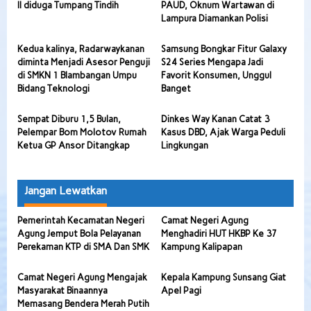
II diduga Tumpang Tindih
PAUD, Oknum Wartawan di
Lampura Diamankan Polisi
Kedua kalinya, Radarwaykanan
Samsung Bongkar Fitur Galaxy
diminta Menjadi Asesor Penguji
S24 Series Mengapa Jadi
di SMKN 1 Blambangan Umpu
Favorit Konsumen, Unggul
Bidang Teknologi
Banget
Sempat Diburu 1,5 Bulan,
Dinkes Way Kanan Catat 3
Pelempar Bom Molotov Rumah
Kasus DBD, Ajak Warga Peduli
Ketua GP Ansor Ditangkap
Lingkungan
Jangan Lewatkan
Pemerintah Kecamatan Negeri
Camat Negeri Agung
Agung Jemput Bola Pelayanan
Menghadiri HUT HKBP Ke 37
Perekaman KTP di SMA Dan SMK
Kampung Kalipapan
Camat Negeri Agung Mengajak
Kepala Kampung Sunsang Giat
Masyarakat Binaannya
Apel Pagi
Memasang Bendera Merah Putih