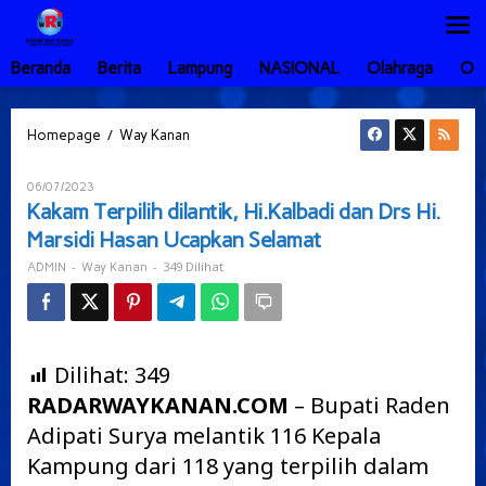
Lewati
ke
konten
Beranda
Berita
Lampung
NASIONAL
Olahraga
Ot
Kakam
/
Homepage
Way Kanan
Terpilih
dilantik,
Oleh
06/07/2023
Hi.Kalbadi
ADMIN
Kakam Terpilih dilantik, Hi.Kalbadi dan Drs Hi.
dan
Marsidi Hasan Ucapkan Selamat
Drs
Hi.
-
-
349 Dilihat
ADMIN
Way Kanan
Marsidi
Hasan
Ucapkan
Selamat
Dilihat:
349
RADARWAYKANAN.COM
– Bupati Raden
Adipati Surya melantik 116 Kepala
Kampung dari 118 yang terpilih dalam