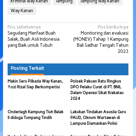
kriminal way kanan
lampung
lampung way kanan
Way Kanan
Navigasi
Pos sebelumnya
Pos berikutnya
Segudang Manfaat Buah
Monitoring dan evaluasi
pos
Salak, Buah Asli Indonesia
(MONEV) Tahap 1 Kampung
yang Baik untuk Tubuh
Bali Sadhar Tengah Tahun
2023
Posting Terkait
Makin Seru Pilkada Way Kanan,
Polsek Pakuan Ratu Ringkus
Yozi Rizal Siap Berkompetisi
DPO Pelaku Curat di PT. BNIL
Dalam Operasi Sikat Krakatau
2024
Onderlagh Kampung Tiuh Balak
Lakukan Tindakan Asusila Guru
II diduga Tumpang Tindih
PAUD, Oknum Wartawan di
Lampura Diamankan Polisi