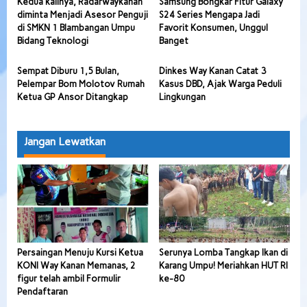
Kedua kalinya, Radarwaykanan
Samsung Bongkar Fitur Galaxy
diminta Menjadi Asesor Penguji
S24 Series Mengapa Jadi
di SMKN 1 Blambangan Umpu
Favorit Konsumen, Unggul
Bidang Teknologi
Banget
Sempat Diburu 1,5 Bulan,
Dinkes Way Kanan Catat 3
Pelempar Bom Molotov Rumah
Kasus DBD, Ajak Warga Peduli
Ketua GP Ansor Ditangkap
Lingkungan
Jangan Lewatkan
Persaingan Menuju Kursi Ketua
Serunya Lomba Tangkap Ikan di
KONI Way Kanan Memanas, 2
Karang Umpu! Meriahkan HUT RI
figur telah ambil Formulir
ke-80
Pendaftaran