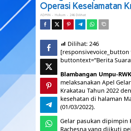
Polres
Operasi Keselamatan K
Way
Kanan
-
-
246 Dilihat
ADMIN
Hukum
Gelar
Operasi
Keselamatan
Krakatau
Tahun
Dilihat:
246
2022
[responsivevoice_button
buttontext=”Berita Suara
Blambangan Umpu-RWK,
melaksanakan Apel Gela
Krakatau Tahun 2022 de
kesehatan di halaman Ma
(01/03/2022).
Gelar pasukan dipimpin
Rachesna yang diikuti p