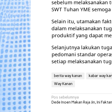
sebelum melaksanakan tu
SWT Tuhan YME semoga s
Selain itu, utamakan fa
dalam melaksanakan tuga
produktif yang dapat mer
Selanjutnya lakukan tuga
pedomani standar opera
setiap melaksanakan tu
berita way kanan
kabar way ka
Way Kanan
Navigasi
Pos sebelumnya
Dede Inoen Makan Raja Jin, Ini Fakta
pos