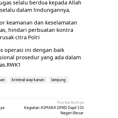
gas selalu berdoa kepada Allah
elalu dalam lindungannya.
ktor keamanan dan keselamatan
s, hindari perbuatan kontra
usak citra Polri
s operasi ini dengan baik
sional prosedur yang ada dalam
gas.RWK1
nan
kriminal way kanan
lampung
Pos berikutnya
nya
Kegiatan ASMARA DPRD Dapil 3 Di
Negeri Besar