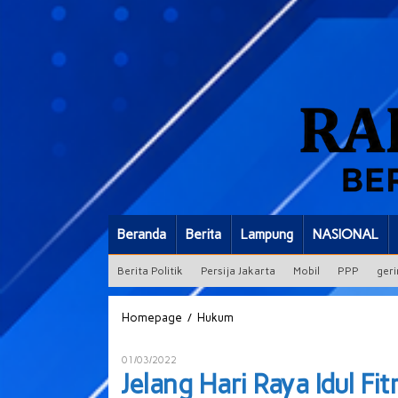
Beranda
Berita
Lampung
NASIONAL
Berita Politik
Persija Jakarta
Mobil
PPP
geri
Jelang
/
Homepage
Hukum
Hari
Raya
Oleh
01/03/2022
Idul
ADMIN
Jelang Hari Raya Idul Fi
Fitri,