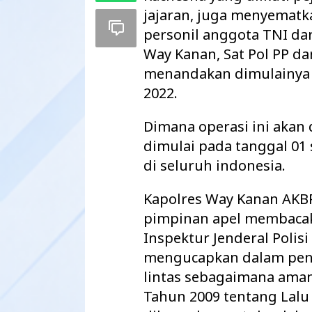
jajaran, juga menyematk
personil anggota TNI da
Way Kanan, Sat Pol PP d
menandakan dimulainya 
2022.
Dimana operasi ini akan 
dimulai pada tanggal 01 
di seluruh indonesia.
Kapolres Way Kanan AKB
Maharatu Soroti
pimpinan apel membaca
hingga Pustu Ta
Inspektur Jenderal Polis
Way Kanan…
mengucapkan dalam pen
lintas sebagaimana ama
Tahun 2009 tentang Lalu 