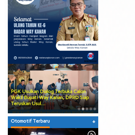
PGK Usulkan Dialog Terbuka Calon
DPRD Way Kana
Wakil Bupati Way Kanan, DPRD Siap
Tiga Agenda Be
Teruskan Usul…
hingga Prose…
Otomotif Terbaru
+