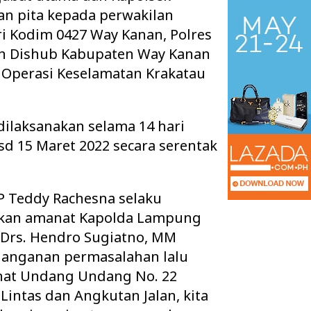
an pita kepada perwakilan
ri Kodim 0427 Way Kanan, Polres
an Dishub Kabupaten Way Kanan
Operasi Keselamatan Krakatau
dilaksanakan selama 14 hari
sd 15 Maret 2022 secara serentak
P Teddy Rachesna selaku
 Ruang Kelas Rusak
Pisah Sambut Kapolres Way Kanan,
kan amanat Kapolda Lampung
k Layak, Minta Pemkab
AKBP Didik Berpamitan, AKBP
i Drs. Hendro Sugiatno, MM
Ramadhona Siap Lanj…
anganan permasalahan lalu
nat Undang Undang No. 22
Lintas dan Angkutan Jalan, kita