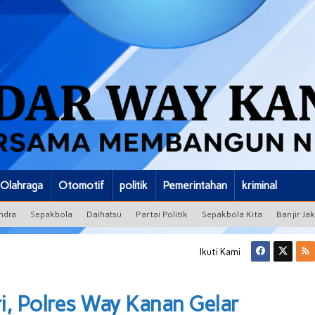
Olahraga
Otomotif
politik
Pemerintahan
kriminal
ndra
Sepakbola
Daihatsu
Partai Politik
Sepakbola Kita
Banjir Ja
Ikuti Kami
tri, Polres Way Kanan Gelar