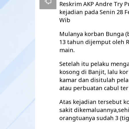
Reskrim AKP Andre Try P
kejadian pada Senin 28 F
Wib
Mulanya korban Bunga (
13 tahun dijemput oleh 
main.
Setelah itu pelaku men
kosong di Banjit, lalu k
kamar dan disitulah pe
atau perbuatan cabul te
Maharatu Soroti
hingga Pustu Ta
Way Kanan…
Atas kejadian tersebut 
sakit dikemaluannya,seh
orangtuanya sudah 3 (tig