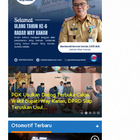
PGK Usulkan Dialog Terbuka Calon
DPRD Way Kana
Wakil Bupati Way Kanan, DPRD Siap
Tiga Agenda Be
Teruskan Usul…
hingga Prose…
Otomotif Terbaru
+