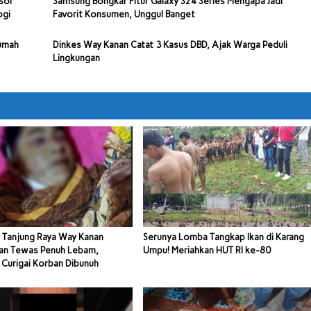
sor
Samsung Bongkar Fitur Galaxy S24 Series Mengapa Jadi
ogi
Favorit Konsumen, Unggul Banget
Rumah
Dinkes Way Kanan Catat 3 Kasus DBD, Ajak Warga Peduli
Lingkungan
l Tanjung Raya Way Kanan
Serunya Lomba Tangkap Ikan di Karang
an Tewas Penuh Lebam,
Umpu! Meriahkan HUT RI ke-80
 Curigai Korban Dibunuh