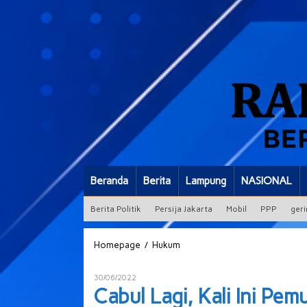
Beranda
Berita
Lampung
NASIONAL
Berita Politik
Persija Jakarta
Mobil
PPP
geri
Cabul
/
Homepage
Hukum
Lagi,
Kali
Oleh
30/06/2022
Ini
ADMIN
Cabul Lagi, Kali Ini Pem
Pemuda