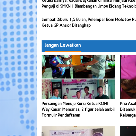
Kedua kalinya, Radarwaykanan diminta Menjadi Ase
Penguji di SMKN 1 Blambangan Umpu Bidang Teknol
Sempat Diburu 1,5 Bulan, Pelempar Bom Molotov 
Ketua GP Ansor Ditangkap
Jangan Lewatkan
Persaingan Menuju Kursi Ketua KONI
Pria Asa
Way Kanan Memanas, 2 figur telah ambil
Ditemuk
Formulir Pendaftaran
Keluarga