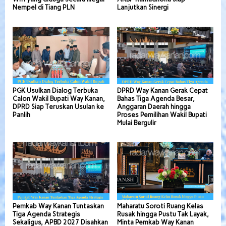
Nempel di Tiang PLN
Lanjutkan Sinergi
PGK Usulkan Dialog Terbuka
DPRD Way Kanan Gerak Cepat
Calon Wakil Bupati Way Kanan,
Bahas Tiga Agenda Besar,
DPRD Siap Teruskan Usulan ke
Anggaran Daerah hingga
Panlih
Proses Pemilihan Wakil Bupati
Mulai Bergulir
Pemkab Way Kanan Tuntaskan
Maharatu Soroti Ruang Kelas
Tiga Agenda Strategis
Rusak hingga Pustu Tak Layak,
Sekaligus, APBD 2027 Disahkan
Minta Pemkab Way Kanan