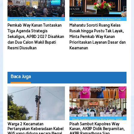
Pemkab Way Kanan Tuntaskan
Maharatu Soroti Ruang Kelas
Tiga Agenda Strategis
Rusak hingga Pustu Tak Layak,
Sekaligus, APBD 2027 Disahkan
Minta Pemkab Way Kanan
dan Dua Calon Wakil Bupati
Prioritaskan Layanan Dasar dan
Resmi Diusulkan
Keamanan
Baca Juga
Warga 2 Kecamatan
Pisah Sambut Kapolres Way
Pertanyakan Keberadaan Kabel
Kanan, AKBP Didik Berpamitan,
Wifi yang diduga secara Illegal
AKBP Ramadhona Siap