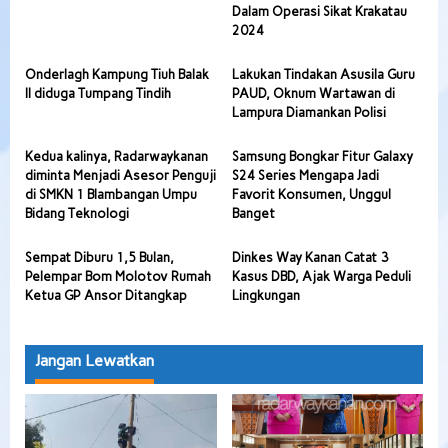
Dalam Operasi Sikat Krakatau
2024
Onderlagh Kampung Tiuh Balak
Lakukan Tindakan Asusila Guru
II diduga Tumpang Tindih
PAUD, Oknum Wartawan di
Lampura Diamankan Polisi
Kedua kalinya, Radarwaykanan
Samsung Bongkar Fitur Galaxy
diminta Menjadi Asesor Penguji
S24 Series Mengapa Jadi
di SMKN 1 Blambangan Umpu
Favorit Konsumen, Unggul
Bidang Teknologi
Banget
Sempat Diburu 1,5 Bulan,
Dinkes Way Kanan Catat 3
Pelempar Bom Molotov Rumah
Kasus DBD, Ajak Warga Peduli
Ketua GP Ansor Ditangkap
Lingkungan
Jangan Lewatkan