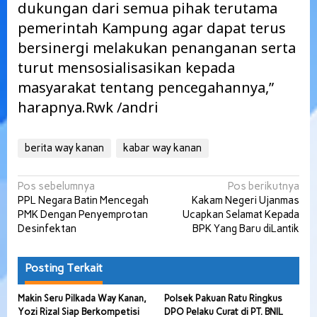
dukungan dari semua pihak terutama
pemerintah Kampung agar dapat terus
bersinergi melakukan penanganan serta
turut mensosialisasikan kepada
masyarakat tentang pencegahannya,”
harapnya.Rwk /andri
berita way kanan
kabar way kanan
Navigasi
Pos sebelumnya
Pos berikutnya
PPL Negara Batin Mencegah
Kakam Negeri Ujanmas
pos
PMK Dengan Penyemprotan
Ucapkan Selamat Kepada
Desinfektan
BPK Yang Baru diLantik
Posting Terkait
Makin Seru Pilkada Way Kanan,
Polsek Pakuan Ratu Ringkus
Yozi Rizal Siap Berkompetisi
DPO Pelaku Curat di PT. BNIL