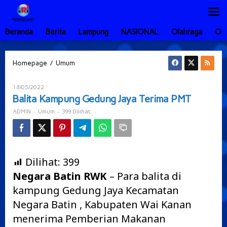
Lewati
ke
konten
Beranda
Berita
Lampung
NASIONAL
Olahraga
Ot
Balita
/
Homepage
Umum
Kampung
Gedung
Oleh
18/05/2022
Jaya
ADMIN
Balita Kampung Gedung Jaya Terima PMT
Terima
PMT
-
-
399 Dilihat
ADMIN
Umum
Dilihat:
399
Negara Batin RWK
– Para balita di
kampung Gedung Jaya Kecamatan
Negara Batin , Kabupaten Wai Kanan
menerima Pemberian Makanan