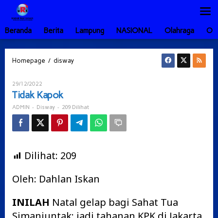
Lewati
ke
konten
Beranda
Berita
Lampung
NASIONAL
Olahraga
Ot
Tidak
/
Homepage
disway
Kapok
Oleh
29/12/2022
ADMIN
Tidak Kapok
-
-
209 Dilihat
ADMIN
Disway
Dilihat:
209
Oleh: Dahlan Iskan
INILAH
Natal gelap bagi Sahat Tua
Simanjuntak: jadi tahanan KPK di Jakarta.