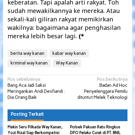
keberatan. Tapi apalah arti rakyat. Toh
sudah mewakilkannya ke mereka. Atau
sekali-kali giliran rakyat memikirkan
wakilnya: bagaimana agar penghasilan
mereka lebih besar lagi.
(*
berita way kanan
kabar way kanan
kriminal way kanan
Way Kanan
Navigasi
Pos sebelumnya
Pos berikutnya
Bang Aca Jadi Saksi
Badan Ad Hoc
pos
Meringankan Andi Desfiandi :
Penyelenggara Pemilu
Dia Orang Baik
dituntut Melek Teknologi
Posting Terkait
Makin Seru Pilkada Way Kanan,
Polsek Pakuan Ratu Ringkus
Yozi Rizal Siap Berkompetisi
DPO Pelaku Curat di PT. BNIL