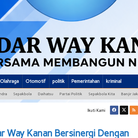
Olahraga
Otomotif
politik
Pemerintahan
kriminal
ndra
Sepakbola
Daihatsu
Partai Politik
Sepakbola Kita
Banjir Ja
Ikuti Kami
ar Way Kanan Bersinergi Dengan