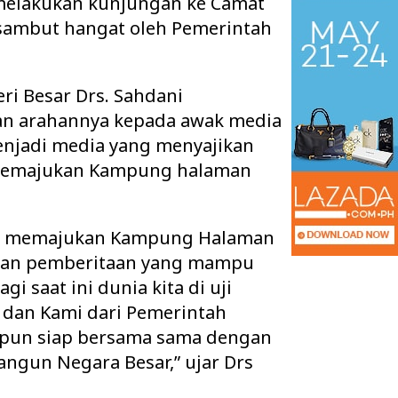
 melakukan kunjungan ke Camat
isambut hangat oleh Pemerintah
ri Besar Drs. Sahdani
n arahannya kepada awak media
enjadi media yang menyajikan
 memajukan Kampung halaman
ama memajukan Kampung Halaman
jikan pemberitaan yang mampu
 Ruang Kelas Rusak
Pisah Sambut Kapolres Way Kanan,
i saat ini dunia kita di uji
k Layak, Minta Pemkab
AKBP Didik Berpamitan, AKBP
Ramadhona Siap Lanj…
 dan Kami dari Pemerintah
pun siap bersama sama dengan
ngun Negara Besar,” ujar Drs