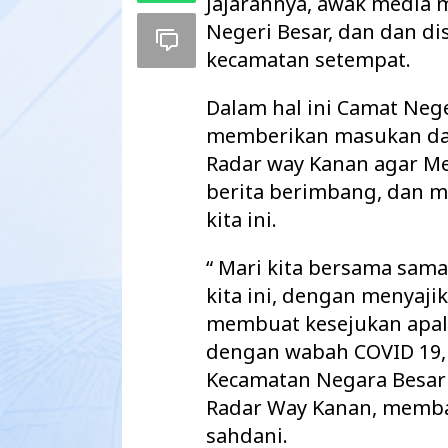
Jajarannya, awak media
Negeri Besar, dan dan d
kecamatan setempat.
Dalam hal ini Camat Nege
memberikan masukan da
Radar way Kanan agar M
berita berimbang, dan
kita ini.
“ Mari kita bersama s
kita ini, dengan menya
Maharatu Soroti
membuat kesejukan apalag
hingga Pustu Ta
Way Kanan…
dengan wabah COVID 19,
Kecamatan Negara Besar
Radar Way Kanan, memba
sahdani.