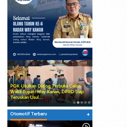
PGK Usulkan Dialog Terbuka Calon
DPRD Way Kana
Wakil Bupati Way Kanan, DPRD Siap
Tiga Agenda Be
Teruskan Usul…
hingga Prose…
Otomotif Terbaru
+