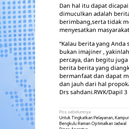
Dan hal itu dapat dicapa
dimuculkan adalah berita
berimbang,serta tidak m
menyesatkan masyarakat
“Kalau berita yang Anda 
bukan imajiner , yakinl
percaya, dan begitu juga
berita berita yang dian
bermanfaat dan dapat me
dan jauh dari hal propok
Drs sahdani.RWK/Dapil 3
Navigasi
Pos sebelumnya
Untuk Tingkatkan Pelayanan, Kampu
pos
Bengkulu Raman Optimalkan Jadwal