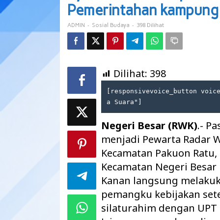
Bersinergi
Pemerintahan kampung
Dengan
Pemerintahan
-
-
398 Dilihat
ADMIN
Sosial Budaya
kampung
Dilihat:
398
[responsivevoice_button voic
a Suara"]
Negeri Besar (RWK)
.- P
menjadi Pewarta Radar W
Kecamatan Pakuon Ratu, 
Kecamatan Negeri Besar 
Kanan langsung melakuk
pemangku kebijakan set
silaturahim dengan UPT 