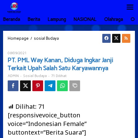
Lewati
ke
konten
Beranda
Berita
Lampung
NASIONAL
Olahraga
Ot
PT.
/
Homepage
sosial Budaya
PML
Way
Oleh
08/09/2021
Kanan,
ADMIN
PT. PML Way Kanan, Diduga Ingkar Janji
Diduga
Terkait Upah Salah Satu Karyawannya
Ingkar
Janji
-
-
71 Dilihat
ADMIN
Sosial Budaya
Terkait
Upah
Salah
Satu
Karyawannya
Dilihat:
71
[responsivevoice_button
voice=”Indonesian Female”
buttontext=”Berita Suara”]