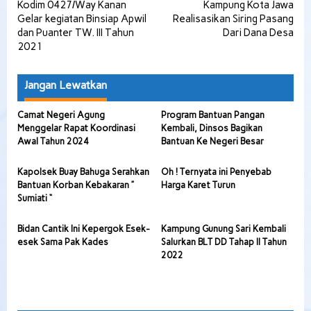
Kodim 0427/Way Kanan
Kampung Kota Jawa
pos
Gelar kegiatan Binsiap Apwil
Realisasikan Siring Pasang
dan Puanter TW. III Tahun
Dari Dana Desa
2021
Jangan Lewatkan
Camat Negeri Agung
Program Bantuan Pangan
Menggelar Rapat Koordinasi
Kembali, Dinsos Bagikan
Awal Tahun 2024
Bantuan Ke Negeri Besar
Kapolsek Buay Bahuga Serahkan
Oh ! Ternyata ini Penyebab
Bantuan Korban Kebakaran ”
Harga Karet Turun
Sumiati “
Bidan Cantik Ini Kepergok Esek-
Kampung Gunung Sari Kembali
esek Sama Pak Kades
Salurkan BLT DD Tahap II Tahun
2022