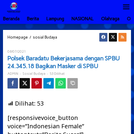
Lewati
ke
konten
Beranda
Berita
Lampung
NASIONAL
Olahraga
Ot
Polsek
/
Homepage
sosial Budaya
Baradatu
Bekerjasama
Oleh
08/07/2021
dengan
ADMIN
Polsek Baradatu Bekerjasama dengan SPBU
SPBU
24.345.18 Bagikan Masker di SPBU
24.345.18
Bagikan
-
-
53 Dilihat
ADMIN
Sosial Budaya
Masker
di
SPBU
Dilihat:
53
[responsivevoice_button
voice=”Indonesian Female”