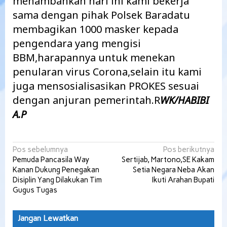
menambahkan hari ini kami bekerja
sama dengan pihak Polsek Baradatu
membagikan 1000 masker kepada
pengendara yang mengisi
BBM,harapannya untuk menekan
penularan virus Corona,selain itu kami
juga mensosialisasikan PROKES sesuai
dengan anjuran pemerintah.R
WK/HABIBI
A.P
Navigasi
Pos sebelumnya
Pos berikutnya
Pemuda Pancasila Way
Sertijab, Martono,SE Kakam
pos
Kanan Dukung Penegakan
Setia Negara Neba Akan
Disiplin Yang Dilakukan Tim
Ikuti Arahan Bupati
Gugus Tugas
Jangan Lewatkan