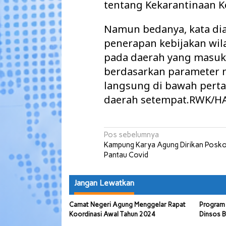
tentang Kekarantinaan K
Namun bedanya, kata di
penerapan kebijakan wila
pada daerah yang masu
berdasarkan parameter 
langsung di bawah pert
daerah setempat.RWK/HA
Navigasi
Pos sebelumnya
Kampung Karya Agung Dirikan Posk
pos
Pantau Covid
Jangan Lewatkan
Camat Negeri Agung Menggelar Rapat
Program 
Koordinasi Awal Tahun 2024
Dinsos B