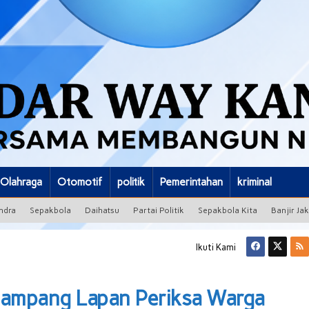
Olahraga
Otomotif
politik
Pemerintahan
kriminal
ndra
Sepakbola
Daihatsu
Partai Politik
Sepakbola Kita
Banjir Ja
Ikuti Kami
ampang Lapan Periksa Warga