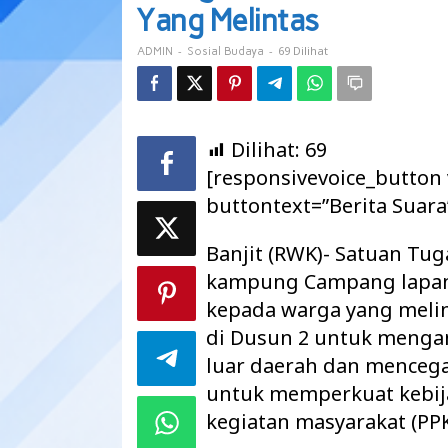
Periksa
Yang Melintas
Warga
Yang
-
-
69 Dilihat
ADMIN
Sosial Budaya
Melintas
Dilihat:
69
[responsivevoice_button
buttontext=”Berita Suara
Banjit (RWK)- Satuan Tu
kampung Campang lapan
kepada warga yang melint
di Dusun 2 untuk mengan
luar daerah dan mencega
untuk memperkuat kebi
kegiatan masyarakat (PPK