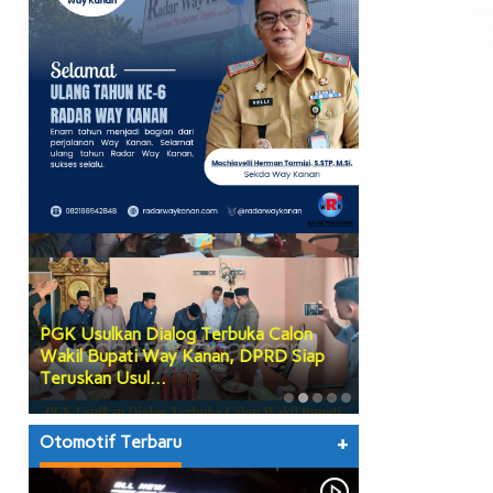
PGK Usulkan Dialog Terbuka Calon
DPRD Way Kana
Wakil Bupati Way Kanan, DPRD Siap
Tiga Agenda Be
Teruskan Usul…
hingga Prose…
Otomotif Terbaru
+