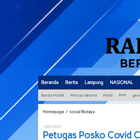
Beranda
Berita
Lampung
NASIONAL
Berita Politik
Persija Jakarta
Mobil
PPP
geri
Petugas
/
Homepage
sosial Budaya
Posko
Covid
Oleh
16/07/2021
Campang
ADMIN
Petugas Posko Covid C
Lapan