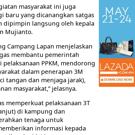
iatan masyarakat ini juga
gi baru yang dicanangkan satgas
an dipimpin langsung oleh kepala
 Mujianto.
ng Campang Lapan menjelaskan
tugas membantu pemerintah
i pelaksanaan PPKM, mendorong
yarakat dalam penerapan 3M
i tangan dan menjaga jarak),
nan masyarakat,” jelasnya.
 Ruang Kelas Rusak
Pisah Sambut Kapolres Way Kanan,
k Layak, Minta Pemkab
AKBP Didik Berpamitan, AKBP
gas memperkuat pelaksanaan 3T
Ramadhona Siap Lanj…
 lanjut) di kampung dan
erahkan tenaga untuk
memberikan informasi kepada