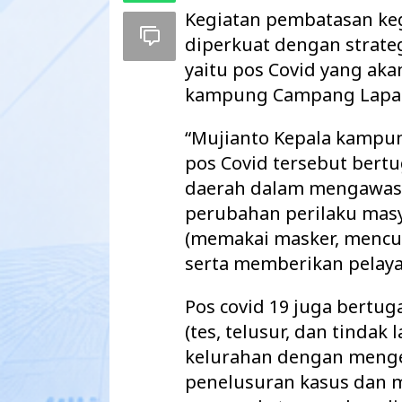
Kegiatan pembatasan keg
diperkuat dengan strate
yaitu pos Covid yang ak
kampung Campang Lapan
“Mujianto Kepala kampu
pos Covid tersebut ber
daerah dalam mengawas
perubahan perilaku mas
(memakai masker, mencuc
serta memberikan pelaya
Maharatu Soroti
hingga Pustu Ta
Pos covid 19 juga bertu
Way Kanan…
(tes, telusur, dan tindak
kelurahan dengan meng
penelusuran kasus dan 