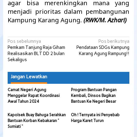
agar bisa merenkingkan mana yang
menjadi prioritas dalam pembangunan
Kampung Karang Agung.
(RWK/M. Azhari)
Navigasi
Pos sebelumnya
Pos berikutnya
Pemkam Tanjung Raja Giham
Pendataan SDGs Kampung
pos
Realisasikan BLT DD 2 bulan
Karang Agung Rampung!!
Sekaligus
Jangan Lewatkan
Camat Negeri Agung
Program Bantuan Pangan
Menggelar Rapat Koordinasi
Kembali, Dinsos Bagikan
Awal Tahun 2024
Bantuan Ke Negeri Besar
Kapolsek Buay Bahuga Serahkan
Oh ! Ternyata ini Penyebab
Bantuan Korban Kebakaran ”
Harga Karet Turun
Sumiati “