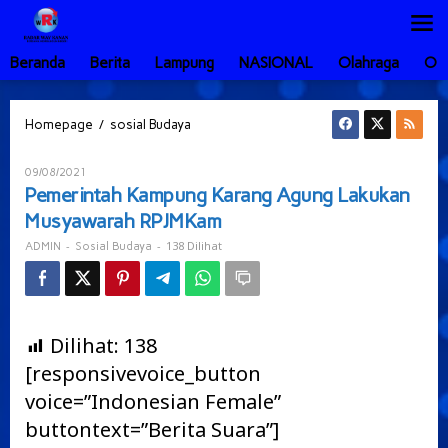
Lewati
ke
konten
Beranda
Berita
Lampung
NASIONAL
Olahraga
Ot
Pemerintah
/
Homepage
sosial Budaya
Kampung
Karang
Oleh
09/08/2021
Agung
ADMIN
Pemerintah Kampung Karang Agung Lakukan
Lakukan
Musyawarah RPJMKam
Musyawarah
RPJMKam
-
-
138 Dilihat
ADMIN
Sosial Budaya
Dilihat:
138
[responsivevoice_button
voice=”Indonesian Female”
buttontext=”Berita Suara”]