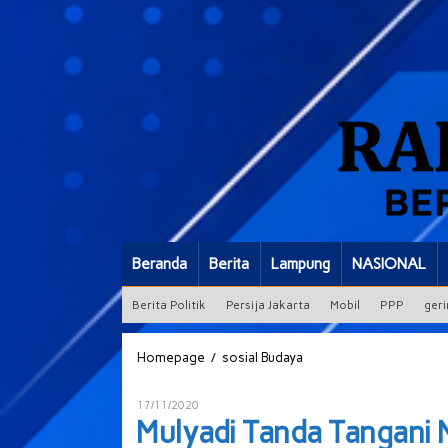
Beranda
Berita
Lampung
NASIONAL
Berita Politik
Persija Jakarta
Mobil
PPP
geri
Mulyadi
/
Homepage
sosial Budaya
Tanda
Tangani
Oleh
17/11/2020
Nota
ADMIN
Mulyadi Tanda Tangani
Kesepakatan