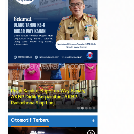
Pisah Sambut Kapolres Way Kanan,
PGK Usulkan Di
AKBP Didik Berpamitan, AKBP
Wakil Bupati W
Ramadhona Siap Lanj…
Teruskan Usul
Otomotif Terbaru
+