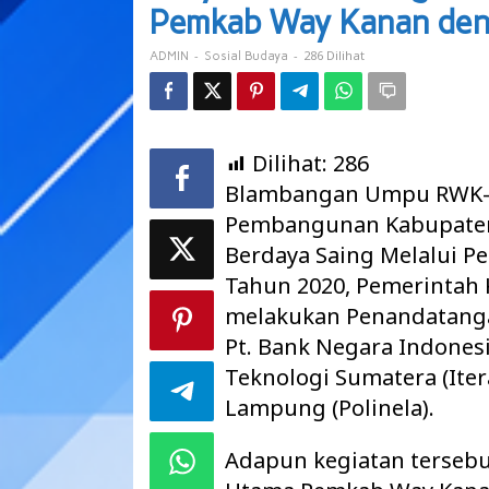
Bersama
Pemkab Way Kanan den
Pemkab
Way
-
-
286 Dilihat
ADMIN
Sosial Budaya
Kanan
dengan
BNI,
ITERA,
dan
Dilihat:
286
POLINELA
Blambangan Umpu RWK-
Pembangunan Kabupaten
Berdaya Saing Melalui P
Tahun 2020, Pemerintah
melakukan Penandatang
Pt. Bank Negara Indonesia
Teknologi Sumatera (Iter
Lampung (Polinela).
Adapun kegiatan tersebu