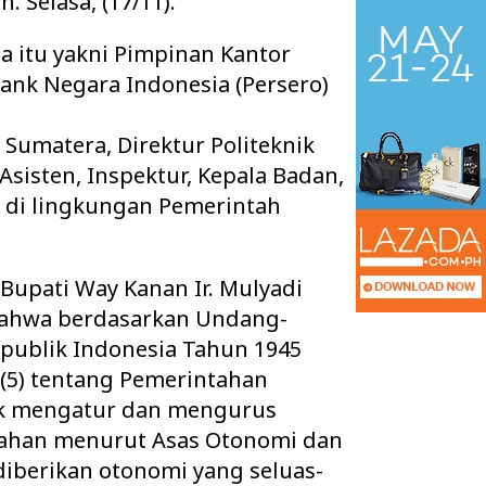
 Selasa, (17/11).
a itu yakni Pimpinan Kantor
ank Negara Indonesia (Persero)
i Sumatera, Direktur Politeknik
sisten, Inspektur, Kepala Badan,
n di lingkungan Pemerintah
Bupati Way Kanan Ir. Mulyadi
bahwa berdasarkan Undang-
an Tuntaskan Tiga
Warga 2 Kecamatan Pertanyakan
publik Indonesia Tahun 1945
s Sekaligus, APBD
Keberadaan Kabel Wifi yang diduga
 d…
secara Illegal N…
t (5) tentang Pemerintahan
k mengatur dan mengurus
tahan menurut Asas Otonomi dan
iberikan otonomi yang seluas-