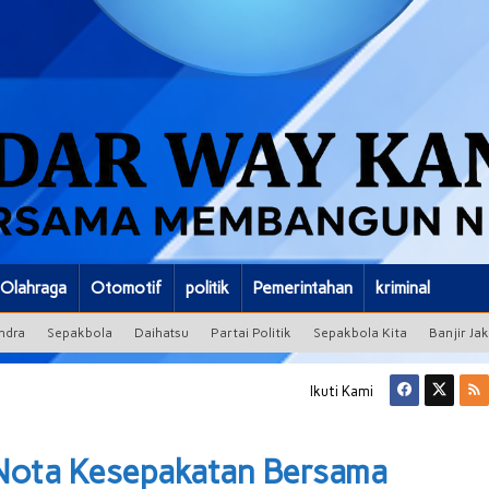
Olahraga
Otomotif
politik
Pemerintahan
kriminal
ndra
Sepakbola
Daihatsu
Partai Politik
Sepakbola Kita
Banjir Ja
Ikuti Kami
 Nota Kesepakatan Bersama