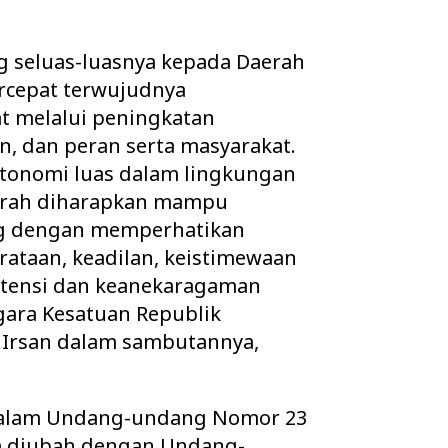
g seluas-luasnya kepada Daerah
cepat terwujudnya
t melalui peningkatan
, dan peran serta masyarakat.
 otonomi luas dalam lingkungan
Daerah diharapkan mampu
ng dengan memperhatikan
rataan, keadilan, keistimewaan
otensi dan keanekaragaman
gara Kesatuan Republik
i Irsan dalam sambutannya,
dalam Undang-undang Nomor 23
a diubah dengan Undang-