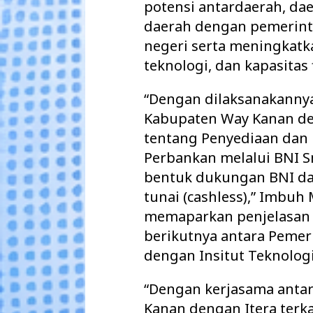
potensi antardaerah, da
daerah dengan pemerinta
negeri serta meningkat
teknologi, dan kapasitas 
“Dengan dilaksanakannya
Kabupaten Way Kanan de
tentang Penyediaan dan
Perbankan melalui BNI S
bentuk dukungan BNI da
tunai (cashless),” Imbuh
memaparkan penjelasan t
berikutnya antara Peme
dengan Insitut Teknologi
“Dengan kerjasama anta
Kanan dengan Itera ter