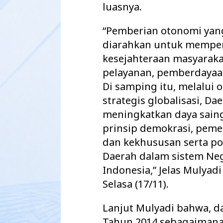
luasnya.
“Pemberian otonomi yan
diarahkan untuk memper
kesejahteraan masyaraka
pelayanan, pemberdayaan
Di samping itu, melalui
strategis globalisasi, 
meningkatkan daya sai
prinsip demokrasi, peme
dan kekhususan serta p
Daerah dalam sistem Ne
Indonesia,” Jelas Mulyad
Selasa (17/11).
Lanjut Mulyadi bahwa, 
Tahun 2014 sebagaiman