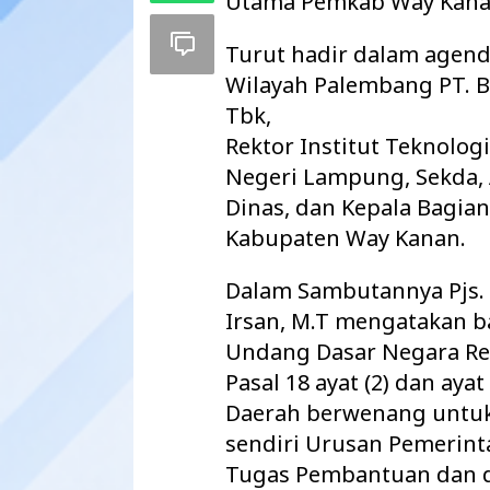
Utama Pemkab Way Kanan.
Turut hadir dalam agend
Wilayah Palembang PT. B
Tbk,
Rektor Institut Teknolog
Negeri Lampung, Sekda, A
Dinas, dan Kepala Bagia
Kabupaten Way Kanan.
Dalam Sambutannya Pjs. 
Irsan, M.T mengatakan 
Pemkab Way Kan
Undang Dasar Negara Re
Agenda Strategi
2027 Disahkan
Pasal 18 ayat (2) dan aya
Daerah berwenang untu
sendiri Urusan Pemerin
Tugas Pembantuan dan d