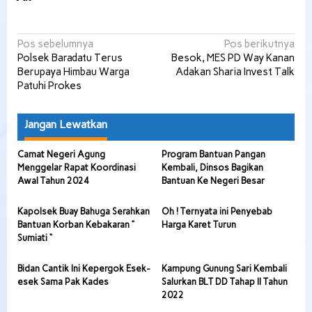
Navigasi
Pos sebelumnya
Pos berikutnya
Polsek Baradatu Terus
Besok, MES PD Way Kanan
pos
Berupaya Himbau Warga
Adakan Sharia Invest Talk
Patuhi Prokes
Jangan Lewatkan
Camat Negeri Agung
Program Bantuan Pangan
Menggelar Rapat Koordinasi
Kembali, Dinsos Bagikan
Awal Tahun 2024
Bantuan Ke Negeri Besar
Kapolsek Buay Bahuga Serahkan
Oh ! Ternyata ini Penyebab
Bantuan Korban Kebakaran ”
Harga Karet Turun
Sumiati “
Bidan Cantik Ini Kepergok Esek-
Kampung Gunung Sari Kembali
esek Sama Pak Kades
Salurkan BLT DD Tahap II Tahun
2022