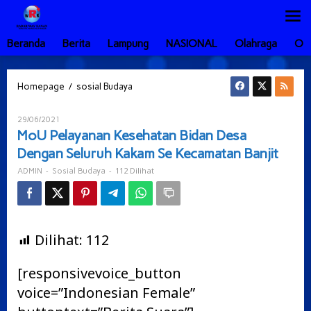
Lewati
ke
konten
Beranda
Berita
Lampung
NASIONAL
Olahraga
Ot
MoU
/
Homepage
sosial Budaya
Pelayanan
Kesehatan
Oleh
29/06/2021
Bidan
ADMIN
MoU Pelayanan Kesehatan Bidan Desa
Desa
Dengan Seluruh Kakam Se Kecamatan Banjit
Dengan
Seluruh
-
-
112 Dilihat
ADMIN
Sosial Budaya
Kakam
Se
Kecamatan
Banjit
Dilihat:
112
[responsivevoice_button
voice=”Indonesian Female”