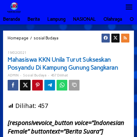
Lewati
ke
konten
Beranda
Berita
Lampung
NASIONAL
Olahraga
Ot
Mahasiswa
/
Homepage
sosial Budaya
KKN
Unila
Oleh
19/02/2021
Turut
ADMIN
Mahasiswa KKN Unila Turut Sukseskan
Sukseskan
Posyandu Di Kampung Gunung Sangkaran
Posyandu
Di
-
-
457 Dilihat
ADMIN
Sosial Budaya
Kampung
Gunung
Sangkaran
Dilihat:
457
[responsivevoice_button voice=”Indonesian
Female” buttontext=”Berita Suara”]