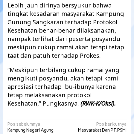
Lebih jauh dirinya bersyukur bahwa
tingkat kesadaran masyarakat Kampung
Gunung Sangkaran terhadap Protokol
Kesehatan benar-benar dilaksanakan,
nampak terlihat dari peserta posyandu
meskipun cukup ramai akan tetapi tetap
taat dan patuh terhadap Prokes.
“Meskipun terbilang cukup ramai yang
mengikuti posyandu, akan tetapi kami
apresiasi terhadap ibu-ibunya karena
tetap melaksanakan protokol
Kesehatan,” Pungkasnya.
(RWK-K/Oksi).
Navigasi
Pos sebelumnya
Pos berikutnya
Kampung Negeri Agung
Masyarakat Dan PT.PSMI
pos