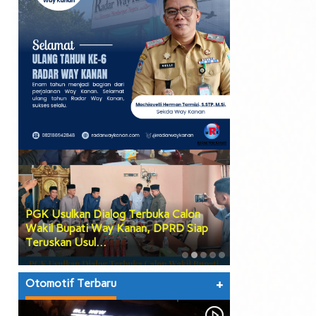
PGK Usulkan Dialog Terbuka Calon
DPRD Way Kana
Wakil Bupati Way Kanan, DPRD Siap
Tiga Agenda Be
Teruskan Usul…
hingga Prose…
Otomotif Terbaru
+