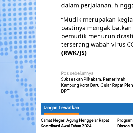
dalam perjalanan, hingg
“Mudik merupakan kegiat
pastinya mengakibatkan
pemudik menurun drastis
terserang wabah virus C
(RWK/JS)
Navigasi
Pos sebelumnya
Sukseskan Pilkakam, Pemerintah
pos
Kampung Kota Baru Gelar Rapat Ple
DPT
Jangan Lewatkan
Camat Negeri Agung Menggelar Rapat
Program 
Koordinasi Awal Tahun 2024
Dinsos B