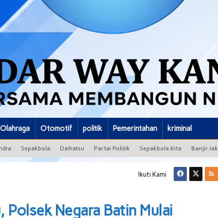
Olahraga
Otomotif
politik
Pemerintahan
kriminal
ndra
Sepakbola
Daihatsu
Partai Politik
Sepakbola Kita
Banjir Ja
Ikuti Kami
, Polsek Negara Batin Mulai