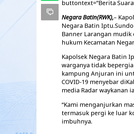
buttontext=”Berita Suara
Negara Batin(RWK),
– Kapo
Negara Batin Iptu.Sund
Banner Larangan mudik d
hukum Kecamatan Negara 
Kapolsek Negara Batin 
warganya tidak bepergia
kampung Anjuran ini un
COVID-19 menyebar diK
media Radar waykanan i
Maharatu Soroti
hingga Pustu Ta
Way Kanan…
“Kami menganjurkan masy
termasuk pergi ke luar k
imbuhnya.