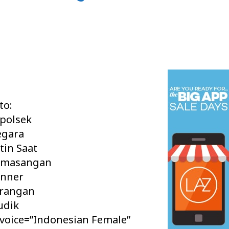
to:
polsek
gara
tin Saat
emasangan
nner
rangan
udik
 voice=”Indonesian Female”