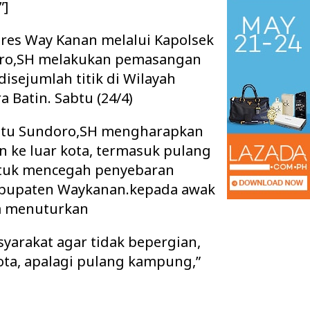
”]
lres Way Kanan melalui Kapolsek
oro,SH melakukan pemasangan
isejumlah titik di Wilayah
Batin. Sabtu (24/4)
Iptu Sundoro,SH mengharapkan
n ke luar kota, termasuk pulang
tuk mencegah penyebaran
abupaten Waykanan.kepada awak
a menuturkan
 Ruang Kelas Rusak
Pisah Sambut Kapolres Way Kanan,
k Layak, Minta Pemkab
AKBP Didik Berpamitan, AKBP
Ramadhona Siap Lanj…
arakat agar tidak bepergian,
ota, apalagi pulang kampung,”