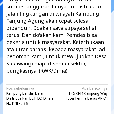
sumber anggaran lainya. Infrastruktur
jalan lingkungan di wilayah Kampung
Tanjung Agung akan cepat selesai
dibangun. Doakan saya supaya sehat
terus. Dan do’akan kami Pemdes bisa
bekerja untuk masyarakat. Keterbukaan
atau tranparansi kepada masyarakat jadi
pedoman kami, untuk mewujudkan Desa
Sukawangi maju disemua sektor,”
pungkasnya. (RWK/Dima)
Navigasi
Pos sebelumnya
Pos berikutnya
Kampung Bandar Dalam
145 KPM Kampung Way
pos
Distribusikan BLT-DD Dihari
Tuba Terima Beras PPKM
HUT RI ke 76