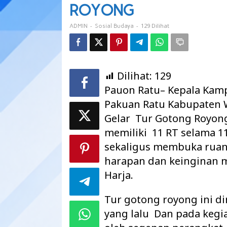
GOTONG
ROYONG
ROYONG
-
-
129 Dilihat
ADMIN
Sosial Budaya
Dilihat:
129
Pauon Ratu– Kepala Kam
Pakuan Ratu Kabupaten 
Gelar Tur Gotong Royon
memiliki 11 RT selama 1
sekaligus membuka ruang
harapan dan keinginan 
Harja.
Tur gotong royong ini di
yang lalu Dan pada kegia