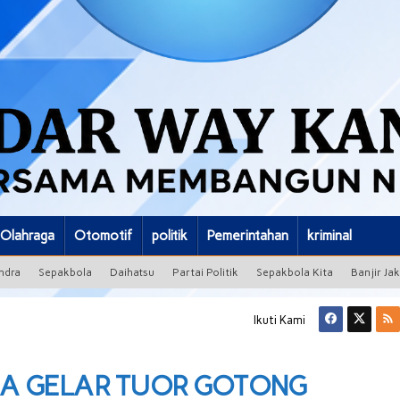
Olahraga
Otomotif
politik
Pemerintahan
kriminal
ndra
Sepakbola
Daihatsu
Partai Politik
Sepakbola Kita
Banjir Ja
Ikuti Kami
A GELAR TUOR GOTONG