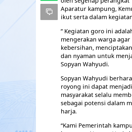
oleh segenap perangka
Aparatur kampung, Kemud
ikut serta dalam kegiata
” Kegiatan goro ini adal
mengerakan warga agar 
kebersihan, menciptaka
dan nyaman untuk menjad
Sopyan Wahyudi.
Sopyan Wahyudi berhara
royong ini dapat menjad
Bupati Ayu Raya
masyarakat selalu memb
Bersama Murid T
Perlengk…
sebagai potensi dalam
harja.
“Kami Pemerintah kamp