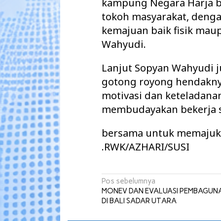
kampung Negara Harja b
tokoh masyarakat, denga
kemajuan baik fisik maup
Wahyudi.
Lanjut Sopyan Wahyudi
gotong royong hendaknya
motivasi dan keteladanan
membudayakan bekerja s
bersama untuk memajuk
.RWK/AZHARI/SUSI
Navigasi
Pos sebelumnya
MONEV DAN EVALUASI PEMBAGUN
pos
DI BALI SADAR UTARA