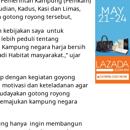
t Pemerintah Kampung (Pemkam)
ian, Kadus, Kasi dan Limas,
n gotong royong tersebut,
ah kebijakan saya untuk
lebih peduli tentang
n Kampung negara harja bersih
i Habitat masyarakat.,” ujar
p dengan kegiatan goyong
i motivasi dan keteladanan agar
kan Hari Anak Nasional
Kapolres Way Kanan Berganti, AKBP
udayakan gotong royong
K, Bagikan Tas dan
Didik Serahkan Tunggul Kesatuan
kepada AKBP Ra…
 memajukan kampung negara
ung hanya ingin membangun