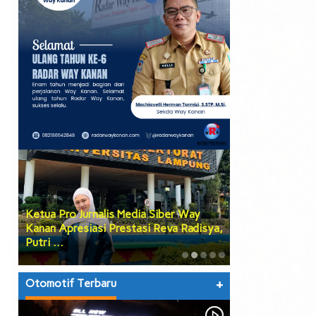
Ketua Pro Jurnalis Media Siber Way
Banyak Dikeluh
Kanan Apresiasi Prestasi Reva Radisya,
Way Kanan Utam
Putri …
yang Lebi…
Otomotif Terbaru
+