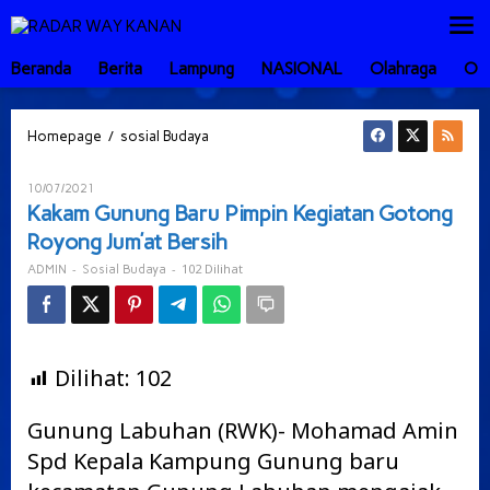
Lewati
ke
konten
Beranda
Berita
Lampung
NASIONAL
Olahraga
Ot
Kakam
/
Homepage
sosial Budaya
Gunung
Baru
Oleh
10/07/2021
Pimpin
ADMIN
Kakam Gunung Baru Pimpin Kegiatan Gotong
Kegiatan
Royong Jum’at Bersih
Gotong
Royong
-
-
102 Dilihat
ADMIN
Sosial Budaya
Jum’at
Bersih
Dilihat:
102
Gunung Labuhan (RWK)- Mohamad Amin
Spd Kepala Kampung Gunung baru