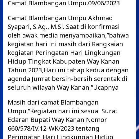
Camat Blambangan Umpu.09/06/2023
Camat Blambangan Umpu Akhmad
Syapari, S.Ag., M.Si. Saat di konfirmasi
oleh awak media menyampaikan,”bahwa
kegiatan hari ini masih dari Rangkaian
kegiatan Peringatan Hari Lingkungan
Hidup Tingkat Kabupaten Way Kanan
Tahun 2023,Hari ini tahap kedua dengan
agenda Jum’at bersih-bersih serentak di
seluruh wilayah Way Kanan.”Ucapnya
Masih dari camat Blambangan
Umpu,”Kegiatan hari ini sesuai Surat
Edaran Bupati Way Kanan Nomor
660/578/IV.12-WK/2023 tentang
Peringatan Hari Lingkungan Hidup