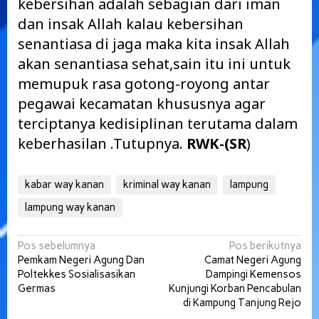
kebersihan adalah sebagian dari iman
dan insak Allah kalau kebersihan
senantiasa di jaga maka kita insak Allah
akan senantiasa sehat,sain itu ini untuk
memupuk rasa gotong-royong antar
pegawai kecamatan khususnya agar
terciptanya kedisiplinan terutama dalam
keberhasilan .Tutupnya.
RWK-(SR
)
kabar way kanan
kriminal way kanan
lampung
lampung way kanan
Navigasi
Pos sebelumnya
Pos berikutnya
Pemkam Negeri Agung Dan
Camat Negeri Agung
pos
Poltekkes Sosialisasikan
Dampingi Kemensos
Germas
Kunjungi Korban Pencabulan
di Kampung Tanjung Rejo