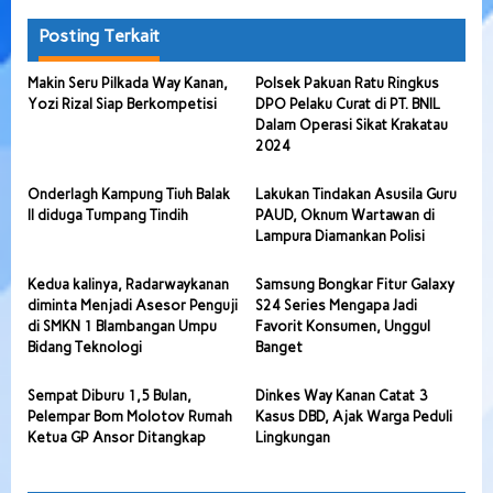
Posting Terkait
Makin Seru Pilkada Way Kanan,
Polsek Pakuan Ratu Ringkus
Yozi Rizal Siap Berkompetisi
DPO Pelaku Curat di PT. BNIL
Dalam Operasi Sikat Krakatau
2024
Onderlagh Kampung Tiuh Balak
Lakukan Tindakan Asusila Guru
II diduga Tumpang Tindih
PAUD, Oknum Wartawan di
Lampura Diamankan Polisi
Kedua kalinya, Radarwaykanan
Samsung Bongkar Fitur Galaxy
diminta Menjadi Asesor Penguji
S24 Series Mengapa Jadi
di SMKN 1 Blambangan Umpu
Favorit Konsumen, Unggul
Bidang Teknologi
Banget
Sempat Diburu 1,5 Bulan,
Dinkes Way Kanan Catat 3
Pelempar Bom Molotov Rumah
Kasus DBD, Ajak Warga Peduli
Ketua GP Ansor Ditangkap
Lingkungan