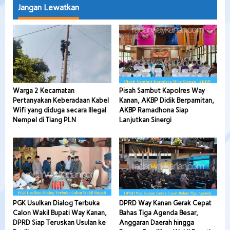
Jangan Lewatkan
Warga 2 Kecamatan
Pisah Sambut Kapolres Way
Pertanyakan Keberadaan Kabel
Kanan, AKBP Didik Berpamitan,
Wifi yang diduga secara Illegal
AKBP Ramadhona Siap
Nempel di Tiang PLN
Lanjutkan Sinergi
PGK Usulkan Dialog Terbuka
DPRD Way Kanan Gerak Cepat
Calon Wakil Bupati Way Kanan,
Bahas Tiga Agenda Besar,
DPRD Siap Teruskan Usulan ke
Anggaran Daerah hingga