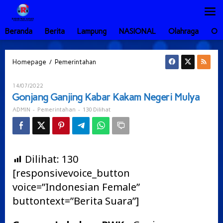
Lewati
ke
konten
Beranda
Berita
Lampung
NASIONAL
Olahraga
Ot
Gonjang
/
Homepage
Pemerintahan
Ganjing
Kabar
Oleh
14/07/2022
Kakam
ADMIN
Gonjang Ganjing Kabar Kakam Negeri Mulya
Negeri
Mulya
-
-
130 Dilihat
ADMIN
Pemerintahan
Dilihat:
130
[responsivevoice_button
voice=”Indonesian Female”
buttontext=”Berita Suara”]