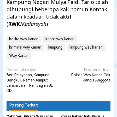
Kampung Negeri Mulya Paidi Tarjo telah
dihubungi beberapa kali namun Kontak
dalam keadaan tidak aktif.
(
RWK
/
Kadarsyah
)
berita way kanan
kabar way kanan
kriminal way kanan
lampung
lampung way kanan
Way Kanan
Navigasi
Pos sebelumnya
Pos berikutnya
Beri Pelayanan, Kampung
Polres Way Kanan Cek
pos
Bengkulu Raman Jemput
Randis Anggota
Lansia dalam Pembagian BLT
DD
Posting Terkait
Makin Seru Pilkada Way Kanan,
Polsek Pakuan Ratu Ringkus