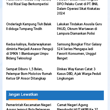
Yozi Rizal Siap Berkompetisi
DPO Pelaku Curat di PT. BNIL
Dalam Operasi Sikat Krakatau
2024
Onderlagh Kampung Tiuh Balak
Lakukan Tindakan Asusila Guru
II diduga Tumpang Tindih
PAUD, Oknum Wartawan di
Lampura Diamankan Polisi
Kedua kalinya, Radarwaykanan
Samsung Bongkar Fitur Galaxy
diminta Menjadi Asesor Penguji
S24 Series Mengapa Jadi
di SMKN 1 Blambangan Umpu
Favorit Konsumen, Unggul
Bidang Teknologi
Banget
Sempat Diburu 1,5 Bulan,
Dinkes Way Kanan Catat 3
Pelempar Bom Molotov Rumah
Kasus DBD, Ajak Warga Peduli
Ketua GP Ansor Ditangkap
Lingkungan
Jangan Lewatkan
Pemerintah Kecamatan Negeri
Camat Negeri Agung
Agung Jemput Bola Pelayanan
Menghadiri HUT HKBP Ke 37