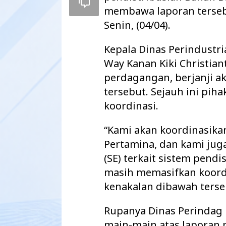
membawa laporan terseb
Senin, (04/04).
Kepala Dinas Perindust
Way Kanan Kiki Christiant
perdagangan, berjanji a
tersebut. Sejauh ini pi
koordinasi.
“Kami akan koordinasik
Pertamina, dan kami ju
Maharatu Soroti
(SE) terkait sistem pendi
hingga Pustu Ta
masih memasifkan koord
Way Kanan…
kenakalan dibawah terseb
Rupanya Dinas Perindag
main-main atas laporan 