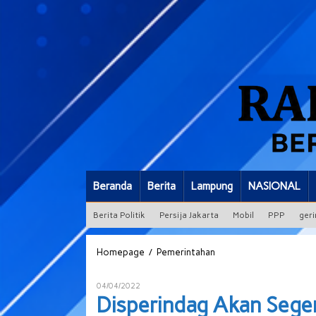
Beranda
Berita
Lampung
NASIONAL
Berita Politik
Persija Jakarta
Mobil
PPP
geri
Disperindag
/
Homepage
Pemerintahan
Akan
Segera
Oleh
04/04/2022
Tindak
ADMIN
Disperindag Akan Sege
SPBU