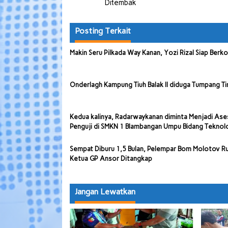
Ditembak
Posting Terkait
Makin Seru Pilkada Way Kanan, Yozi Rizal Siap Berk
Onderlagh Kampung Tiuh Balak II diduga Tumpang Ti
Kedua kalinya, Radarwaykanan diminta Menjadi Ase
Penguji di SMKN 1 Blambangan Umpu Bidang Teknol
Sempat Diburu 1,5 Bulan, Pelempar Bom Molotov 
Ketua GP Ansor Ditangkap
Jangan Lewatkan