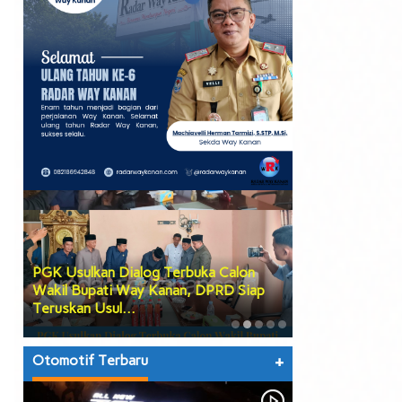
PGK Usulkan Dialog Terbuka Calon
DPRD Way Kana
Wakil Bupati Way Kanan, DPRD Siap
Tiga Agenda Be
Teruskan Usul…
hingga Prose…
Otomotif Terbaru
+