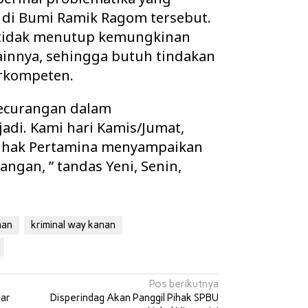
di Bumi Ramik Ragom tersebut.
an tidak menutup kemungkinan
lainnya, sehingga butuh tindakan
erkompeten.
kecurangan dalam
jadi. Kami hari Kamis/Jumat,
ihak Pertamina menyampaikan
pangan, ” tandas Yeni, Senin,
nan
kriminal way kanan
Pos berikutnya
sar
Disperindag Akan Panggil Pihak SPBU