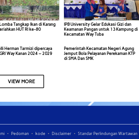
Lomba Tangkap Ikan di Karang
IPB University Gelar Edukasi Gizi dan
riahkan HUT RI ke-80
Keamanan Pangan untuk 13 Kampung di
Kecamatan Way Tuba
lli Herman Tarmizi dipercaya
Pemerintah Kecamatan Negeri Agung
PGRI Way Kanan 2024 – 2029
Jemput Bola Pelayanan Perekaman KTP
di SMA Dan SMK
VIEW MORE
ami
Pedoman
kode
Disclaimer
Standar Perlindungan Wartawan