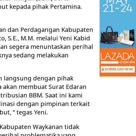
ut kepada pihak Pertamina.
rian dan Perdagangan Kabupaten
o, S.E., M.M. melalui Yeni Kabid
kan segera menuntaskan perihal
haknya sedang melakukan
an langsung dengan pihak
ga akan membuat Surat Edaran
 Ruang Kelas Rusak
Pisah Sambut Kapolres Way Kanan,
stribusian BBM. Saat ini kami
k Layak, Minta Pemkab
AKBP Didik Berpamitan, AKBP
inasi dengan pimpinan terkait
Ramadhona Siap Lanj…
ut, ” tegas Yeni.
 Kabupaten Waykanan tidak
perihal problematika yang