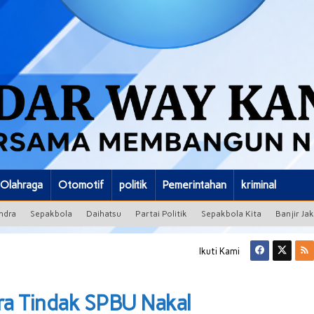
Olahraga
Otomotif
politik
Pemerintahan
kriminal
ndra
Sepakbola
Daihatsu
Partai Politik
Sepakbola Kita
Banjir Ja
Ikuti Kami
ra Tindak SPBU Nakal