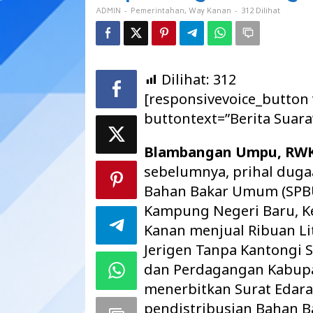
Nakal
-
,
-
312 Dilihat
ADMIN
Pemerintahan
Way Kanan
Dilihat:
312
[responsivevoice_button
buttontext=”Berita Suara
Blambangan Umpu, RW
sebelumnya, prihal duga
Bahan Bakar Umum (SPBU)
Kampung Negeri Baru, 
Kanan menjual Ribuan Li
Jerigen Tanpa Kantongi S
dan Perdagangan Kabupa
menerbitkan Surat Edaran
pendistribusian Bahan B