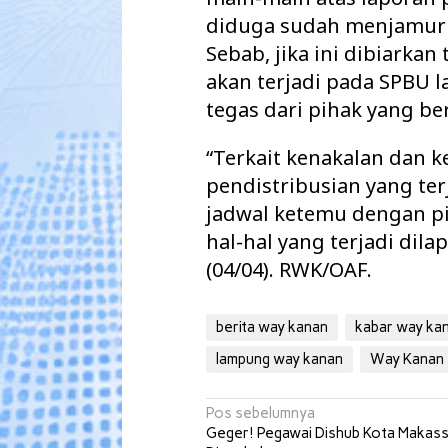
diduga sudah menjamur 
Sebab, jika ini dibiark
akan terjadi pada SPBU 
tegas dari pihak yang b
“Terkait kenakalan dan 
pendistribusian yang ter
jadwal ketemu dengan p
hal-hal yang terjadi dila
(04/04). RWK/OAF.
berita way kanan
kabar way ka
lampung way kanan
Way Kanan
Navigasi
Pos sebelumnya
Geger! Pegawai Dishub Kota Makas
pos