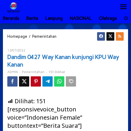
Lewati
ke
konten
Beranda
Berita
Lampung
NASIONAL
Olahraga
Ot
Dandim
/
Homepage
Pemerintahan
0427
Way
Oleh
12/07/2022
Kanan
ADMIN
Dandim 0427 Way Kanan kunjungi KPU Way
kunjungi
Kanan
KPU
Way
-
-
151 Dilihat
ADMIN
Pemerintahan
Kanan
Dilihat:
151
[responsivevoice_button
voice=”Indonesian Female”
buttontext=”Berita Suara”]