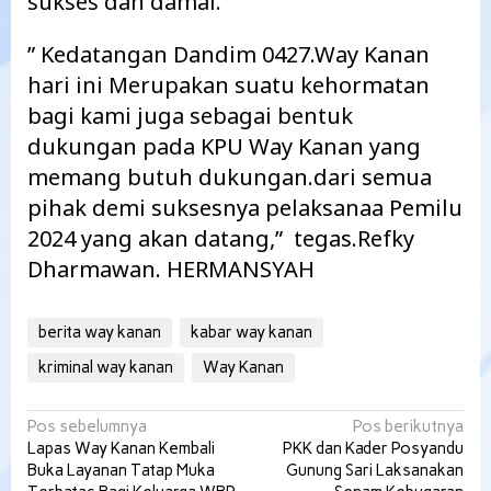
sukses dan damai.
” Kedatangan Dandim 0427.Way Kanan
hari ini Merupakan suatu kehormatan
bagi kami juga sebagai bentuk
dukungan pada KPU Way Kanan yang
memang butuh dukungan.dari semua
pihak demi suksesnya pelaksanaa Pemilu
2024 yang akan datang,” tegas.Refky
Dharmawan. HERMANSYAH
berita way kanan
kabar way kanan
kriminal way kanan
Way Kanan
Navigasi
Pos sebelumnya
Pos berikutnya
Lapas Way Kanan Kembali
PKK dan Kader Posyandu
pos
Buka Layanan Tatap Muka
Gunung Sari Laksanakan