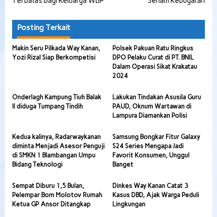
Terbatas Bagi Keluarga WBP
Senam Kebugaran
Posting Terkait
Makin Seru Pilkada Way Kanan,
Polsek Pakuan Ratu Ringkus
Yozi Rizal Siap Berkompetisi
DPO Pelaku Curat di PT. BNIL
Dalam Operasi Sikat Krakatau
2024
Onderlagh Kampung Tiuh Balak
Lakukan Tindakan Asusila Guru
II diduga Tumpang Tindih
PAUD, Oknum Wartawan di
Lampura Diamankan Polisi
Kedua kalinya, Radarwaykanan
Samsung Bongkar Fitur Galaxy
diminta Menjadi Asesor Penguji
S24 Series Mengapa Jadi
di SMKN 1 Blambangan Umpu
Favorit Konsumen, Unggul
Bidang Teknologi
Banget
Sempat Diburu 1,5 Bulan,
Dinkes Way Kanan Catat 3
Pelempar Bom Molotov Rumah
Kasus DBD, Ajak Warga Peduli
Ketua GP Ansor Ditangkap
Lingkungan