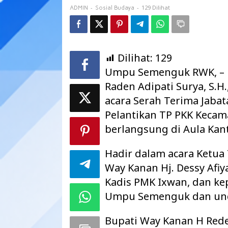
-
-
129 Dilihat
ADMIN
Sosial Budaya
Dilihat:
129
Umpu Semenguk RWK, – B
Raden Adipati Surya, S.
acara Serah Terima Jab
Pelantikan TP PKK Kec
berlangsung di Aula Ka
Hadir dalam acara Ketu
Way Kanan Hj. Dessy Afiya
Kadis PMK Ixwan, dan k
Umpu Semenguk dan unda
Bupati Way Kanan H Rede