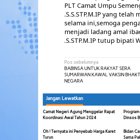
PLT Camat Umpu Semengu
.S.S.STP.M.IP yang tel
selama ini,semoga penga
menjadi ladang amal iba
.S.STP.M.IP tutup bipati
Navigasi
Pos sebelumnya
BABINSA UNTUK RAKYAT SERA
pos
SUMARWAN KAWAL VAKSIN BHAKT
NEGARA
Jangan Lewatkan
Camat Negeri Agung Menggelar Rapat
Program 
Koordinasi Awal Tahun 2024
Dinsos B
Oh ! Ternyata ini Penyebab Harga Karet
Bidan Ca
Turun
Sama Pa