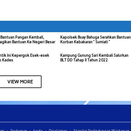
Bantuan Pangan Kembali,
Kapolsek Buay Bahuga Serahkan Bantuan
agikan Bantuan Ke Negeri Besar
Korban Kebakaran ” Sumiati “
ntik Ini Kepergok Esek-esek
Kampung Gunung Sari Kembali Salurkan
k Kades
BLT DD Tahap II Tahun 2022
VIEW MORE
ami
Pedoman
kode
Disclaimer
Standar Perlindungan Wartawan