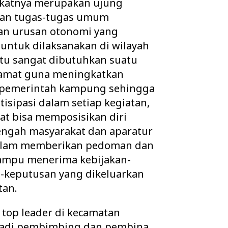
ekatnya merupakan ujung
aan tugas-tugas umum
ian urusan otonomi yang
 untuk dilaksanakan di wilayah
itu sangat dibutuhkan suatu
 camat guna meningkatkan
r pemerintah kampung sehingga
isipasi dalam setiap kegiatan,
t bisa memposisikan diri
engah masyarakat dan aparatur
alam memberikan pedoman dan
ampu menerima kebijakan-
-keputusan yang dikeluarkan
tan.
i top leader di kecamatan
adi pembimbing dan pembina