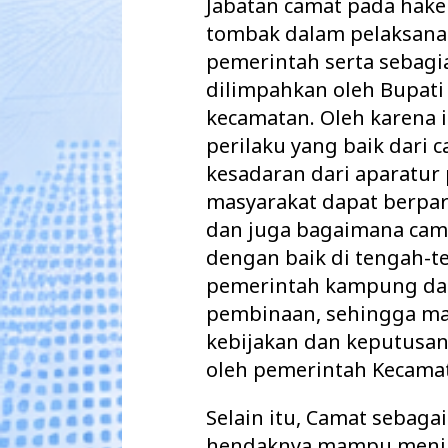
Jabatan camat pada hak
tombak dalam pelaksan
pemerintah serta sebag
dilimpahkan oleh Bupati
kecamatan. Oleh karena 
perilaku yang baik dari
kesadaran dari aparatu
masyarakat dapat berpart
dan juga bagaimana cama
dengan baik di tengah-t
pemerintah kampung d
pembinaan, sehingga m
kebijakan dan keputusan
oleh pemerintah Kecama
Selain itu, Camat sebaga
hendaknya mampu menj