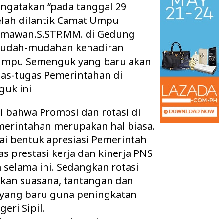
ngatakan “pada tanggal 29
telah dilantik Camat Umpu
 Imawan.S.STP.MM. di Gedung
Mudah-mudahan kehadiran
 Umpu Semenguk yang baru akan
s-tugas Pemerintahan di
uk ini
i bahwa Promosi dan rotasi di
merintahan merupakan hal biasa.
ai bentuk apresiasi Pemerintah
 Ruang Kelas Rusak
Pisah Sambut Kapolres Way Kanan,
s prestasi kerja dan kinerja PNS
k Layak, Minta Pemkab
AKBP Didik Berpamitan, AKBP
 selama ini. Sedangkan rotasi
Ramadhona Siap Lanj…
kan suasana, tantangan dan
 yang baru guna peningkatan
eri Sipil.