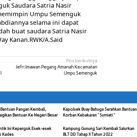
k Saudara Satria Nasir
ah memimpin Umpu Semenguk
bdiannya selama ini dapat
dah buat saudara Satria Nasir
 Way Kanan.RWK/A.Said
Pos berikutnya
Jefri Imawan Pegang Amanah Kecamatan
I
Umpu Semenguk
Bantuan Pangan Kembali,
Kapolsek Buay Bahuga Serahkan Bantuan
agikan Bantuan Ke Negeri Besar
Korban Kebakaran ” Sumiati “
ntik Ini Kepergok Esek-esek
Kampung Gunung Sari Kembali Salurkan
k Kades
BLT DD Tahap II Tahun 2022