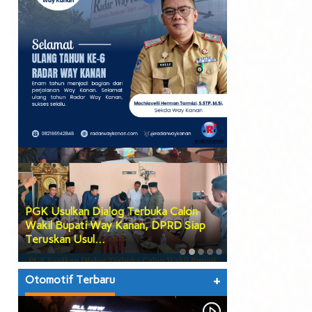
PGK Usulkan Dialog Terbuka Calon
DPRD Way Kana
Wakil Bupati Way Kanan, DPRD Siap
Tiga Agenda Be
Teruskan Usul…
hingga Prose…
Otomotif Terbaru
+