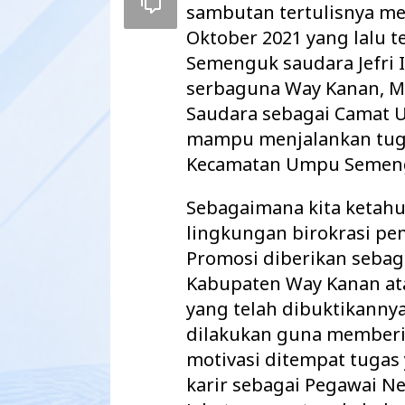
sambutan tertulisnya me
Oktober 2021 yang lalu 
Semenguk saudara Jefri
serbaguna Way Kanan, 
Saudara sebagai Camat
mampu menjalankan tuga
Kecamatan Umpu Semeng
Sebagaimana kita ketahu
lingkungan birokrasi pe
Promosi diberikan sebag
Maharatu Soroti
Kabupaten Way Kanan ata
hingga Pustu Ta
yang telah dibuktikannya
Way Kanan…
dilakukan guna memberi
motivasi ditempat tugas
karir sebagai Pegawai Neg