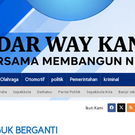
Olahraga
Otomotif
politik
Pemerintahan
kriminal
ndra
Sepakbola
Daihatsu
Partai Politik
Sepakbola Kita
Banjir Ja
Ikuti Kami
UK BERGANTI