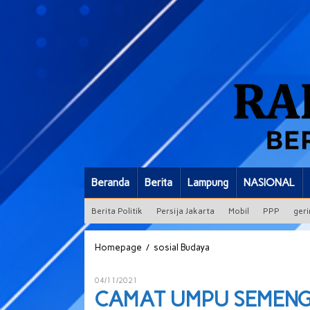
Beranda
Berita
Lampung
NASIONAL
Berita Politik
Persija Jakarta
Mobil
PPP
geri
CAMAT
/
Homepage
sosial Budaya
UMPU
SEMENGUK
Oleh
04/11/2021
BERGANTI
ADMIN
CAMAT UMPU SEMENG