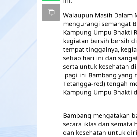
ini.
Walaupun Masih Dalam M
mengurangi semangat B
Kampung Umpu Bhakti R
kegiatan bersih bersih d
tempat tinggalnya, kegi
setiap hari ini dan san
serta untuk kesehatan di
pagi ini Bambang yang 
Tetangga-red) tengah m
Kampung Umpu Bhakti d
Maharatu Soroti
hingga Pustu Ta
Way Kanan…
Bambang mengatakan bah
secara iklas dan semata
dan kesehatan untuk dir