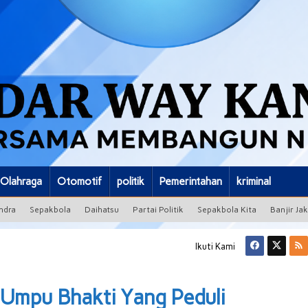
Olahraga
Otomotif
politik
Pemerintahan
kriminal
ndra
Sepakbola
Daihatsu
Partai Politik
Sepakbola Kita
Banjir Ja
Ikuti Kami
Umpu Bhakti Yang Peduli