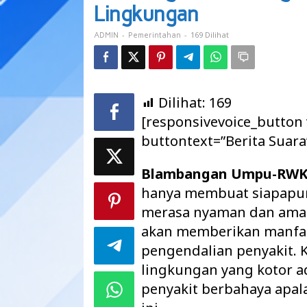
Yang
Lingkungan
Peduli
Lingkungan
-
-
169 Dilihat
ADMIN
Pemerintahan
Dilihat:
169
[responsivevoice_button
buttontext=”Berita Suara
Blambangan Umpu-RW
hanya membuat siapapu
merasa nyaman dan aman
akan memberikan manfaa
pengendalian penyakit. 
lingkungan yang kotor ad
penyakit berbahaya apala