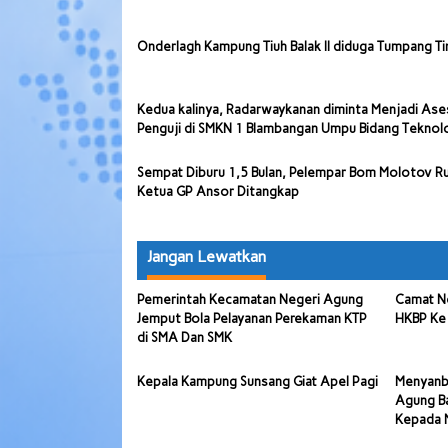
Onderlagh Kampung Tiuh Balak II diduga Tumpang Ti
Kedua kalinya, Radarwaykanan diminta Menjadi Ase
Penguji di SMKN 1 Blambangan Umpu Bidang Teknol
Sempat Diburu 1,5 Bulan, Pelempar Bom Molotov 
Ketua GP Ansor Ditangkap
Jangan Lewatkan
Pemerintah Kecamatan Negeri Agung
Camat N
Jemput Bola Pelayanan Perekaman KTP
HKBP Ke
di SMA Dan SMK
Kepala Kampung Sunsang Giat Apel Pagi
Menyanb
Agung Ba
Kepada 