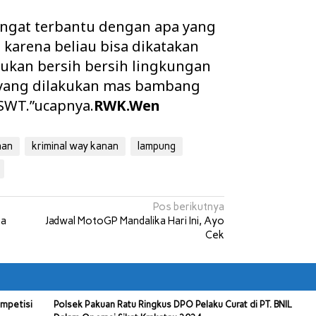
angat terbantu dengan apa yang
karena beliau bisa dikatakan
kukan bersih bersih lingkungan
a yang dilakukan mas bambang
 SWT.”ucapnya.
RWK.Wen
nan
kriminal way kanan
lampung
Pos berikutnya
ta
Jadwal MotoGP Mandalika Hari Ini, Ayo
Cek
ompetisi
Polsek Pakuan Ratu Ringkus DPO Pelaku Curat di PT. BNIL