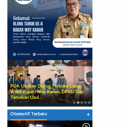
PGK Usulkan Dialog Terbuka Calon
DPRD Way Kana
Wakil Bupati Way Kanan, DPRD Siap
Tiga Agenda Be
Teruskan Usul…
hingga Prose…
Otomotif Terbaru
+