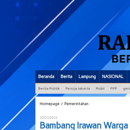
Beranda
Berita
Lampung
NASIONAL
Berita Politik
Persija Jakarta
Mobil
PPP
geri
Bambang
/
Homepage
Pemerintahan
Irawan
Warga
Oleh
20/03/2022
Umpu
ADMIN
Bambang Irawan Warga 
Bhakti