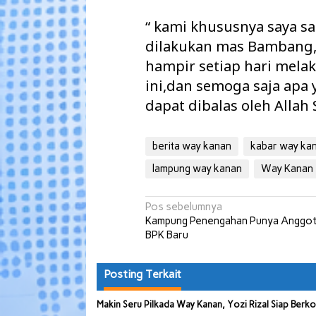
“ kami khususnya saya s
dilakukan mas Bambang, 
hampir setiap hari mela
ini,dan semoga saja ap
dapat dibalas oleh Allah
berita way kanan
kabar way ka
lampung way kanan
Way Kanan
Navigasi
Pos sebelumnya
Kampung Penengahan Punya Anggo
pos
BPK Baru
Posting Terkait
Makin Seru Pilkada Way Kanan, Yozi Rizal Siap Berk