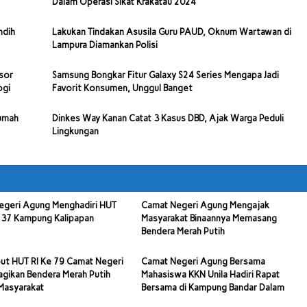
Dalam Operasi Sikat Krakatau 2024
ndih
Lakukan Tindakan Asusila Guru PAUD, Oknum Wartawan di
Lampura Diamankan Polisi
sor
Samsung Bongkar Fitur Galaxy S24 Series Mengapa Jadi
ogi
Favorit Konsumen, Unggul Banget
Rumah
Dinkes Way Kanan Catat 3 Kasus DBD, Ajak Warga Peduli
Lingkungan
egeri Agung Menghadiri HUT
Camat Negeri Agung Mengajak
 37 Kampung Kalipapan
Masyarakat Binaannya Memasang
Bendera Merah Putih
ut HUT RI Ke 79 Camat Negeri
Camat Negeri Agung Bersama
gikan Bendera Merah Putih
Mahasiswa KKN Unila Hadiri Rapat
Masyarakat
Bersama di Kampung Bandar Dalam