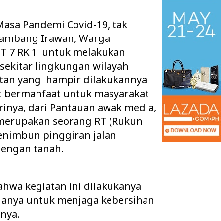
asa Pandemi Covid-19, tak
ambang Irawan, Warga
T 7 RK 1 untuk melakukan
isekitar lingkungan wilayah
atan yang hampir dilakukannya
gat bermanfaat untuk masyarakat
rinya, dari Pantauan awak media,
merupakan seorang RT (Rukun
enimbun pinggiran jalan
engan tanah.
 Ruang Kelas Rusak
Pisah Sambut Kapolres Way Kanan,
k Layak, Minta Pemkab
AKBP Didik Berpamitan, AKBP
Ramadhona Siap Lanj…
wa kegiatan ini dilakukanya
 hanya untuk menjaga kebersihan
inya.