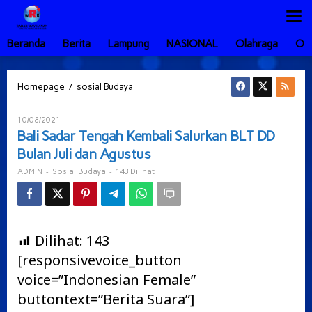
Lewati
ke
konten
Beranda
Berita
Lampung
NASIONAL
Olahraga
Ot
Bali
/
Homepage
sosial Budaya
Sadar
Tengah
Oleh
10/08/2021
Kembali
ADMIN
Bali Sadar Tengah Kembali Salurkan BLT DD
Salurkan
Bulan Juli dan Agustus
BLT
DD
-
-
143 Dilihat
ADMIN
Sosial Budaya
Bulan
Juli
dan
Agustus
Dilihat:
143
[responsivevoice_button
voice=”Indonesian Female”
buttontext=”Berita Suara”]