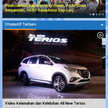
Pisah Sambut Kapolres Way Kanan, AKBP Didik
Berpamitan, AKBP Ramadhona Siap Lanj…
Otomotif Terbaru
+
Video Kelemahan dan Kelebihan All New Terios
20/02/2018