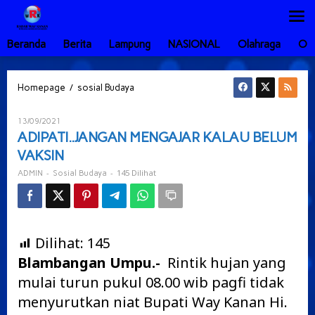
Lewati
ke
konten
Beranda
Berita
Lampung
NASIONAL
Olahraga
Ot
ADIPATI..JANGAN
/
Homepage
sosial Budaya
MENGAJAR
KALAU
Oleh
13/09/2021
BELUM
ADMIN
ADIPATI..JANGAN MENGAJAR KALAU BELUM
VAKSIN
VAKSIN
-
-
145 Dilihat
ADMIN
Sosial Budaya
Dilihat:
145
Blambangan Umpu.-
Rintik hujan yang
mulai turun pukul 08.00 wib pagfi tidak
menyurutkan niat Bupati Way Kanan Hi.