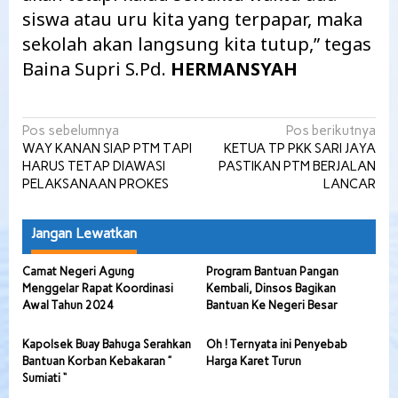
siswa atau uru kita yang terpapar, maka
sekolah akan langsung kita tutup,” tegas
Baina Supri S.Pd.
HERMANSYAH
Navigasi
Pos sebelumnya
Pos berikutnya
WAY KANAN SIAP PTM TAPI
KETUA TP PKK SARI JAYA
pos
HARUS TETAP DIAWASI
PASTIKAN PTM BERJALAN
PELAKSANAAN PROKES
LANCAR
Jangan Lewatkan
Camat Negeri Agung
Program Bantuan Pangan
Menggelar Rapat Koordinasi
Kembali, Dinsos Bagikan
Awal Tahun 2024
Bantuan Ke Negeri Besar
Kapolsek Buay Bahuga Serahkan
Oh ! Ternyata ini Penyebab
Bantuan Korban Kebakaran ”
Harga Karet Turun
Sumiati “