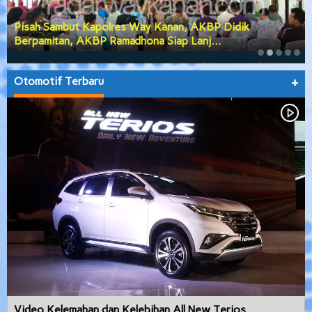
Pisah Sambut Kapolres Way Kanan, AKBP Didik
Berpamitan, AKBP Ramadhona Siap Lanj…
Otomotif Terbaru
+
Video Kelemahan dan Kelebihan All New Terios