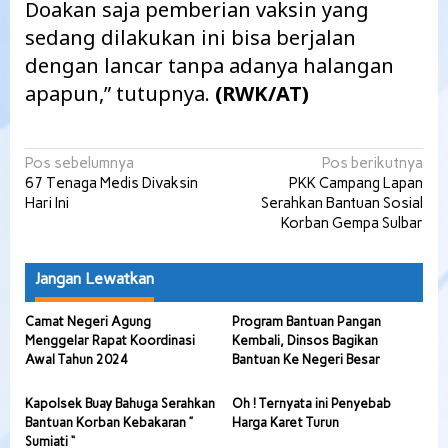
Doakan saja pemberian vaksin yang
sedang dilakukan ini bisa berjalan
dengan lancar tanpa adanya halangan
apapun,” tutupnya.
(RWK/AT)
Navigasi
Pos sebelumnya
Pos berikutnya
67 Tenaga Medis Divaksin
PKK Campang Lapan
pos
Hari Ini
Serahkan Bantuan Sosial
Korban Gempa Sulbar
Jangan Lewatkan
Camat Negeri Agung
Program Bantuan Pangan
Menggelar Rapat Koordinasi
Kembali, Dinsos Bagikan
Awal Tahun 2024
Bantuan Ke Negeri Besar
Kapolsek Buay Bahuga Serahkan
Oh ! Ternyata ini Penyebab
Bantuan Korban Kebakaran ”
Harga Karet Turun
Sumiati “