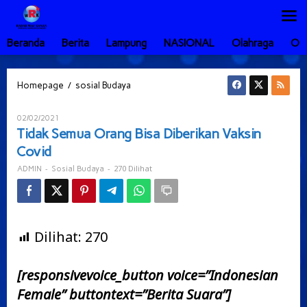
Lewati
ke
konten
Beranda
Berita
Lampung
NASIONAL
Olahraga
Ot
Tidak
/
Homepage
sosial Budaya
Semua
Orang
Oleh
02/02/2021
Bisa
ADMIN
Tidak Semua Orang Bisa Diberikan Vaksin
Diberikan
Covid
Vaksin
Covid
-
-
270 Dilihat
ADMIN
Sosial Budaya
Dilihat:
270
[responsivevoice_button voice=”Indonesian
Female” buttontext=”Berita Suara”]